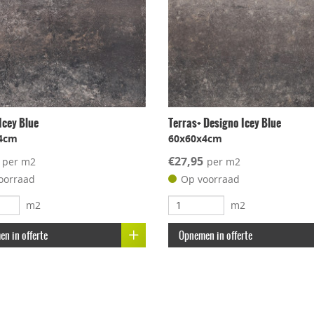
Icey Blue
Terras+ Designo Icey Blue
4cm
60x60x4cm
€27,95
per m2
per m2
oorraad
Op voorraad
m2
m2
n in offerte
Opnemen in offerte