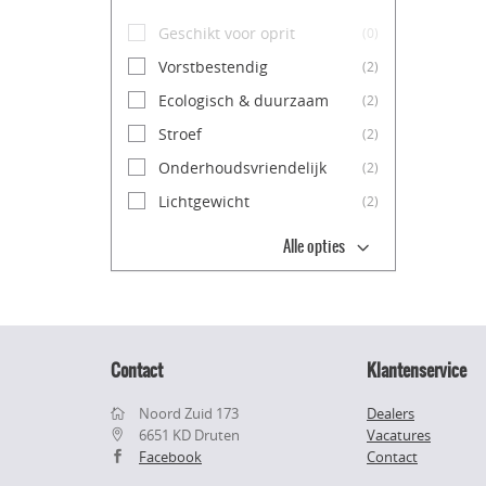
Geschikt voor oprit
(0)
Vorstbestendig
(2)
Ecologisch & duurzaam
(2)
Stroef
(2)
Onderhoudsvriendelijk
(2)
Lichtgewicht
(2)
Alle opties
Contact
Klantenservice
Noord Zuid 173
Dealers
6651 KD Druten
Vacatures
Facebook
Contact