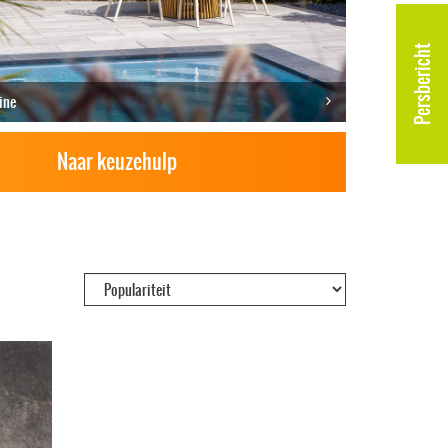
Persbericht
ine
Naar keuzehulp