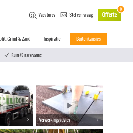
0
Offerte
Vacatures
Stel een vraag
plit, Grind & Zand
Inspiratie
Buitenkansjes
Ruim 45 jaar ervaring
Verwerkingsadvies