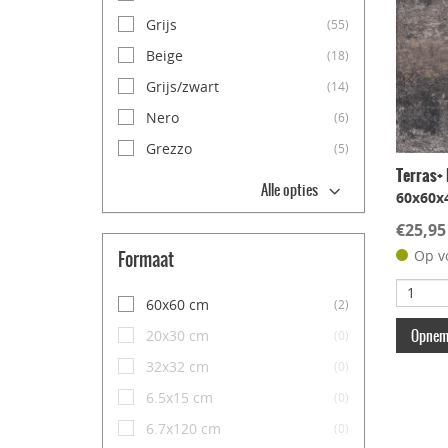
Grijs
(55)
Beige
(18)
Grijs/zwart
(14)
Nero
(6)
Grezzo
(5)
Terras+ 
Alle opties
60x60x
€25,95
Formaat
Op v
60x60 cm
(2)
Opneme
20x30 cm
(0)
32x32 cm
(0)
6.5x15 cm
(0)
6.7x120 cm
(0)