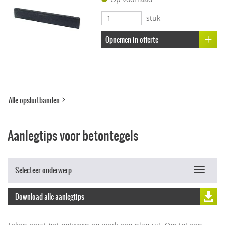
Uitbloei remmend
stuk
Opnemen in offerte
Alle opsluitbanden
Aanlegtips voor betontegels
Selecteer onderwerp
Toggle
navigat
Download alle aanlegtips