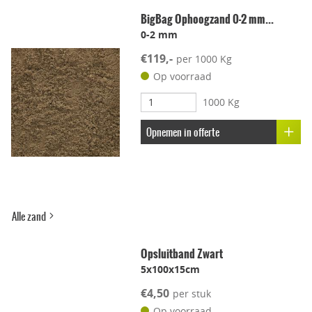
BigBag Ophoogzand 0-2 mm...
0-2 mm
Leggen met voeg
€119,-
per 1000 Kg
Lichtgewicht
Op voorraad
1000 Kg
Onderhoudsvriendelijk
Opnemen in offerte
Stroef
Voetcomfort
Alle zand
Vorstbestendig
Opsluitband Zwart
5x100x15cm
Kleur-ondersteunend
€4,50
per stuk
Op voorraad