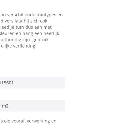
n in verschillende tuintypes en
divers laat hij zich ook
leed je tuin dus aan met
kleuren en hang een heerlijk
uitbundig zijn: gebruik
lijke verlichting!
115601
r m2
trole vooraf, verwerking en