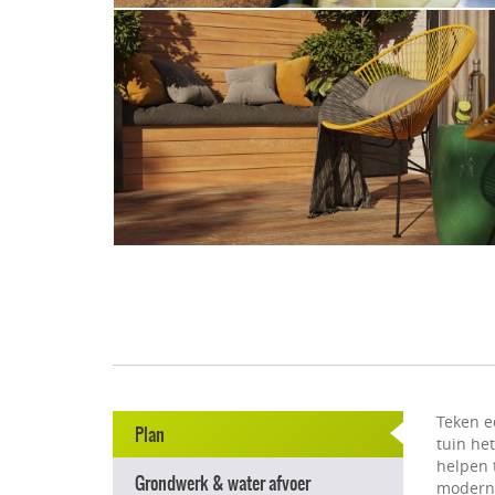
Teken e
Plan
tuin he
helpen t
Grondwerk & water afvoer
modern e