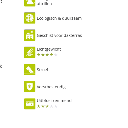
it
aftrillen
Ecologisch & duurzaam
Geschikt voor dakterras
Lichtgewicht
k
Stroef
Vorstbestendig
Uitbloei remmend