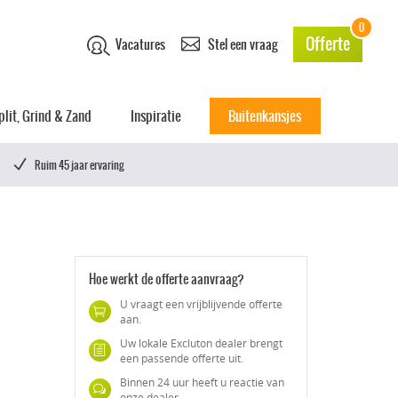
0
Offerte
Vacatures
Stel een vraag
plit, Grind & Zand
Inspiratie
Buitenkansjes
Ruim 45 jaar ervaring
Hoe werkt de offerte aanvraag?
U vraagt een vrijblijvende offerte
aan.
Uw lokale Excluton dealer brengt
een passende offerte uit.
Binnen 24 uur heeft u reactie van
onze dealer.