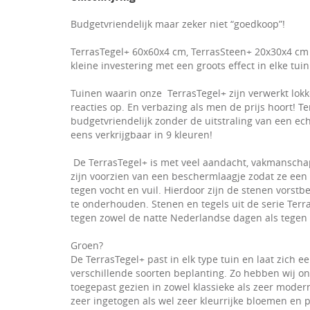
Budgetvriendelijk maar zeker niet “goedkoop”!
TerrasTegel+ 60x60x4 cm, TerrasSteen+ 20x30x4 cm 
kleine investering met een groots effect in elke tuin
Tuinen waarin onze TerrasTegel+ zijn verwerkt lok
reacties op. En verbazing als men de prijs hoort! Te
budgetvriendelijk zonder de uitstraling van een e
eens verkrijgbaar in 9 kleuren!
De TerrasTegel+ is met veel aandacht, vakmanscha
zijn voorzien van een beschermlaagje zodat ze ee
tegen vocht en vuil. Hierdoor zijn de stenen vorst
te onderhouden. Stenen en tegels uit de serie Terr
tegen zowel de natte Nederlandse dagen als tegen e
Groen?
De TerrasTegel+ past in elk type tuin en laat zich
verschillende soorten beplanting. Zo hebben wij on
toegepast gezien in zowel klassieke als zeer moder
zeer ingetogen als wel zeer kleurrijke bloemen en 