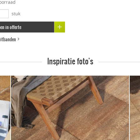
oorraad
stuk
n in offerte
luitbanden
Inspiratie foto's