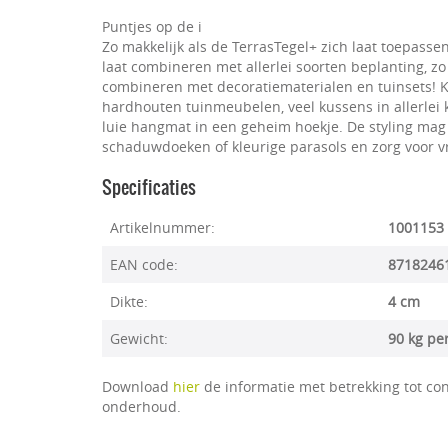
Puntjes op de i
Zo makkelijk als de TerrasTegel+ zich laat toepasse
laat combineren met allerlei soorten beplanting, zo 
combineren met decoratiematerialen en tuinsets! K
hardhouten tuinmeubelen, veel kussens in allerlei 
luie hangmat in een geheim hoekje. De styling mag 
schaduwdoeken of kleurige parasols en zorg voor vro
Specificaties
Artikelnummer:
1001153
EAN code:
8718246
Dikte:
4 cm
Gewicht:
90 kg pe
Download
hier
de informatie met betrekking tot con
onderhoud.