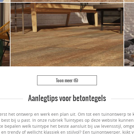
Toon meer
(6)
Aanlegtips voor betontegels
erst het ontwerp en werk een plan uit. Om tot een tuinontwerp te k
t best bij u past. In onze rubriek Tuintypes op deze website kunnen
e bepalen welk tuintype het beste aansluit bij uw levensstijl, omge
n trendy of wellicht klassiek en stijlvol? Een tuinontwerper, kijkt