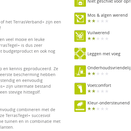
Niet geschikt voor opr
Mos & algen werend
of het TerrasVerband+ zijn een
!
Vuilwerend
ken veel mooie en leuke
rrasTegel+ is dus zeer
cht budgetproduct en ook nog
Leggen met voeg
Onderhoudsvriendelij
p en kennis geproduceerd. Ze
n eerste bescherming hebben
bestendig en eenvoudig
Voetcomfort
as+ zijn uitermate bestand
en stevige hittegolf.
Kleur-ondersteunend
 eenvoudig combineren met de
ze TerrasTegel+ succesvol
ne tuinen en in combinatie met
planten.