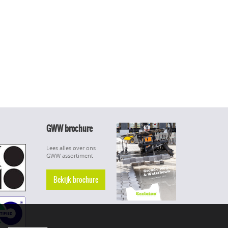
GWW brochure
Lees alles over ons
GWW assortiment
Bekijk brochure