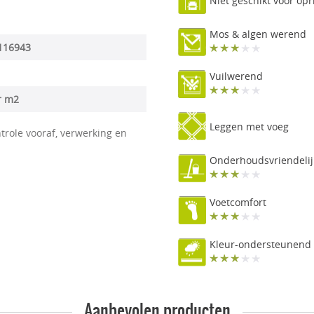
Niet geschikt voor opr
Mos & algen werend
116943
Vuilwerend
r m2
Leggen met voeg
trole vooraf, verwerking en
Onderhoudsvriendelij
Voetcomfort
Kleur-ondersteunend
Aanbevolen producten