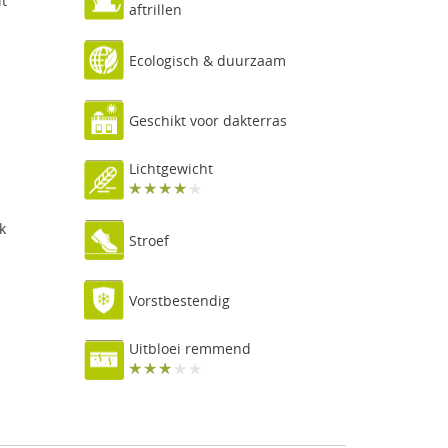
it
aftrillen
Ecologisch & duurzaam
Geschikt voor dakterras
Lichtgewicht
k
Stroef
Vorstbestendig
Uitbloei remmend