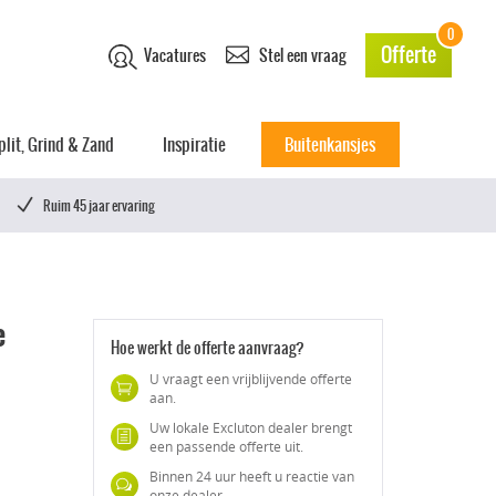
0
Offerte
Vacatures
Stel een vraag
plit, Grind & Zand
Inspiratie
Buitenkansjes
Ruim 45 jaar ervaring
e
Hoe werkt de offerte aanvraag?
U vraagt een vrijblijvende offerte
aan.
Uw lokale Excluton dealer brengt
een passende offerte uit.
Binnen 24 uur heeft u reactie van
onze dealer.