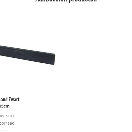
band Zwart
15cm
per stuk
oorraad