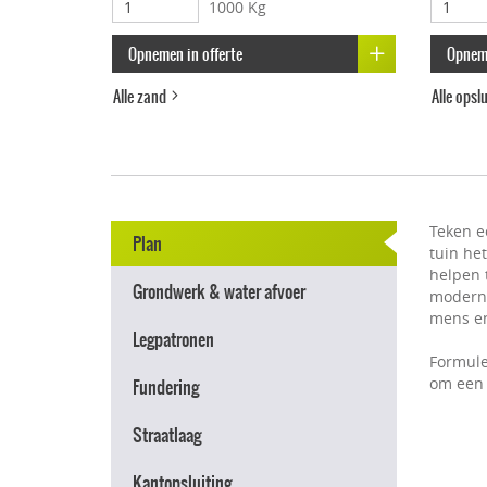
1000 Kg
Opnemen in offerte
Opneme
Alle zand
Alle ops
Teken e
Plan
tuin he
helpen t
Grondwerk & water afvoer
modern e
mens en
Legpatronen
Formule
om een 
Fundering
Straatlaag
Kantopsluiting