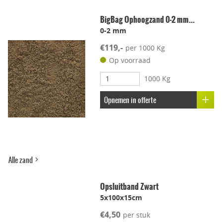
Geschikt voor dakterras
BigBag Ophoogzand 0-2 mm...
0-2 mm
Leggen met voeg
€119,-
per 1000 Kg
Lichtgewicht
Op voorraad
1000 Kg
Onderhoudsvriendelijk
Opnemen in offerte
Stroef
Voetcomfort
Alle zand
Vorstbestendig
Opsluitband Zwart
5x100x15cm
Kleur-ondersteunend
€4,50
per stuk