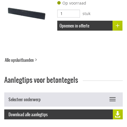
Op voorraad
Uitbloei remmend
stuk
Opnemen in offerte
Alle opsluitbanden
Aanlegtips voor betontegels
Selecteer onderwerp
Toggle
navigat
Download alle aanlegtips