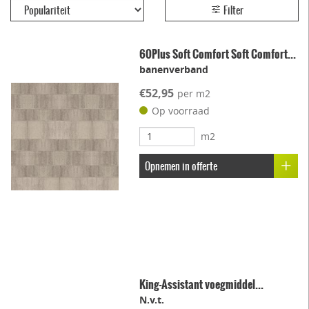
Filter
60Plus Soft Comfort Soft Comfort...
banenverband
€52,95
per m2
Op voorraad
m2
Opnemen in offerte
King-Assistant voegmiddel...
N.v.t.