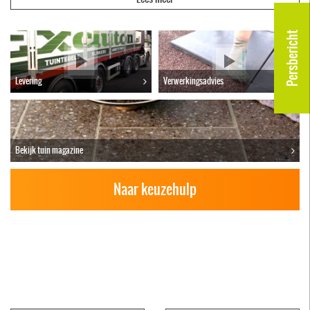
Betontegels gebruikt u bijvoorbeeld voor de aanleg voor uw
terras of voor een uniek design in uw tuin met looppaden. Ze
Persbericht
zijn ook goed te combineren met andere tuintegels, zoals
onze
abbeystones
. Bekijk hieronder het ruime aanbod van
Excluton en vraag online uw
offerte
aan.
Levering
Verwerkingsadvies
Bekijk tuin magazine
Naar keuzehulp