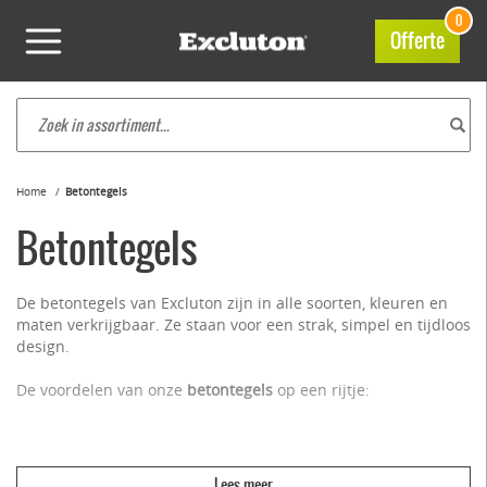
0
Offerte
Home
Betontegels
Betontegels
De betontegels van Excluton zijn in alle soorten, kleuren en
maten verkrijgbaar. Ze staan voor een strak, simpel en tijdloos
design.
De voordelen van onze
betontegels
op een rijtje:
Gemaakt uit eigen duurzame productie
Hoge kwaliteit en duurzaamheid gegarandeerd
Te gebruiken voor verschillende toepassingen