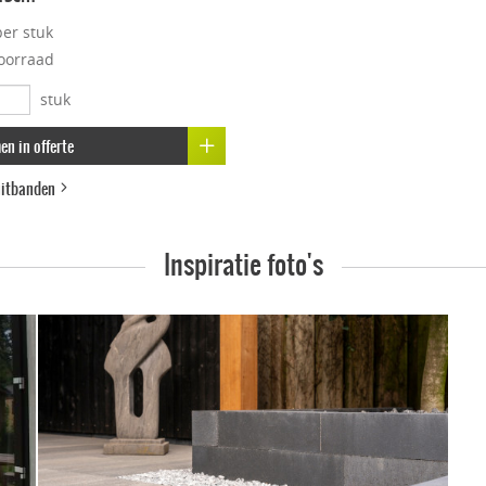
per stuk
oorraad
stuk
n in offerte
luitbanden
Inspiratie foto's