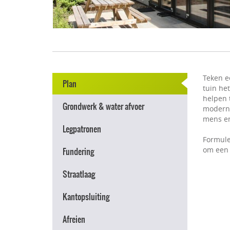
Teken e
Plan
tuin he
helpen t
Grondwerk & water afvoer
modern e
mens en
Legpatronen
Formule
om een 
Fundering
Straatlaag
Kantopsluiting
Afreien