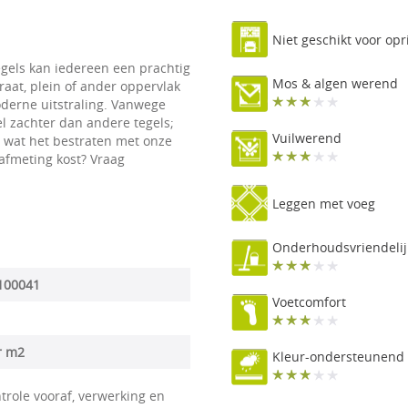
Niet geschikt voor opr
gels kan iedereen een prachtig
Mos & algen werend
raat, plein of ander oppervlak
oderne uitstraling. Vanwege
l zachter dan andere tegels;
Vuilwerend
n wat het bestraten met onze
 afmeting kost? Vraag
Leggen met voeg
Onderhoudsvriendelij
100041
Voetcomfort
r m2
Kleur-ondersteunend
trole vooraf, verwerking en