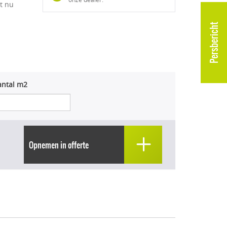
at nu
Persbericht
antal m2
Opnemen in offerte