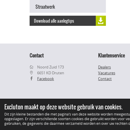
Straatwerk
Download alle aanlegtips
Contact
Klantenservice
Noord Zuid 173
Dealers
6651 KD Druten
Vacatures
Facebook
Contact
Excluton maakt op deze website gebruik van cookies.
Dit zijn kleine bestanden die met pagina’s van deze website worden meegest
opgeslagen. Er zijn verschillende soorten cookies die gebruikt worden voor ver
gebruiken, de gegevens die daarmee verzameld worden en over uw rechten op