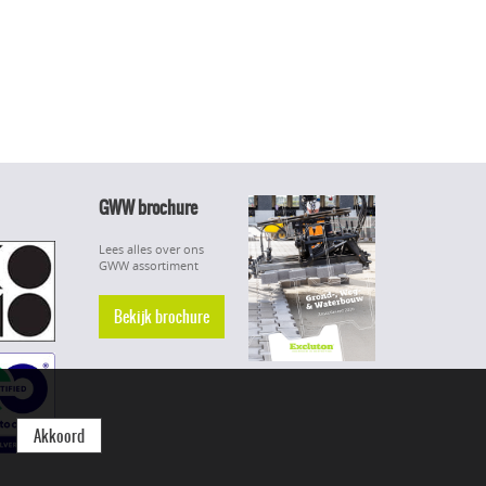
GWW brochure
Lees alles over ons
GWW assortiment
Bekijk brochure
Akkoord