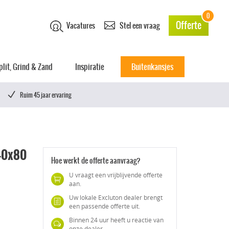
0
Offerte
Vacatures
Stel een vraag
plit, Grind & Zand
Inspiratie
Buitenkansjes
Ruim 45 jaar ervaring
 40x80
Hoe werkt de offerte aanvraag?
U vraagt een vrijblijvende offerte
aan.
Uw lokale Excluton dealer brengt
een passende offerte uit.
Binnen 24 uur heeft u reactie van
onze dealer.