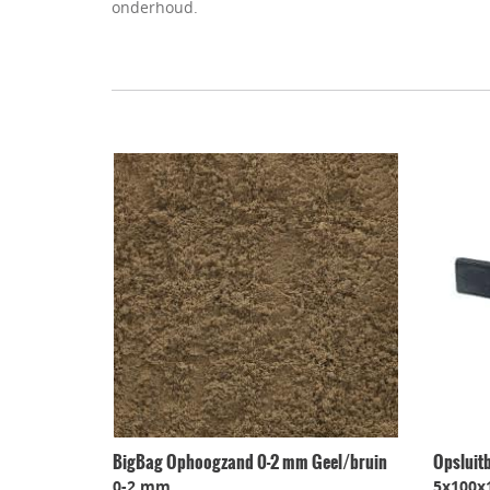
onderhoud.
BigBag Ophoogzand 0-2 mm Geel/bruin
Opsluit
0-2 mm
5x100x