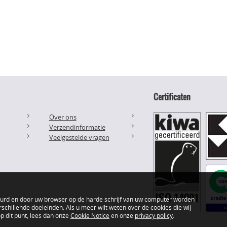
Certificaten
Over ons
Verzendinformatie
Veelgestelde vragen
uurd en door uw browser op de harde schrijf van uw computer worden
schillende doeleinden. Als u meer wilt weten over de cookies die wij
 dit punt, lees dan onze
Cookie Notice
en onze
privacy policy
.