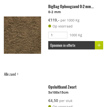
BigBag Ophoogzand 0-2 mm...
0-2 mm
Leggen met voeg
€119,-
per 1000 Kg
Lichtgewicht
Op voorraad
1000 Kg
Onderhoudsvriendelijk
Opnemen in offerte
Stroef
Voetcomfort
Alle zand
Vorstbestendig
Opsluitband Zwart
5x100x15cm
Kleur-ondersteunend
€4,50
per stuk
Op voorraad