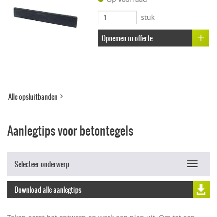
Uitbloei remmend
stuk
Opnemen in offerte
Alle opsluitbanden
Aanlegtips voor betontegels
Selecteer onderwerp
Toggle
navigat
Download alle aanlegtips