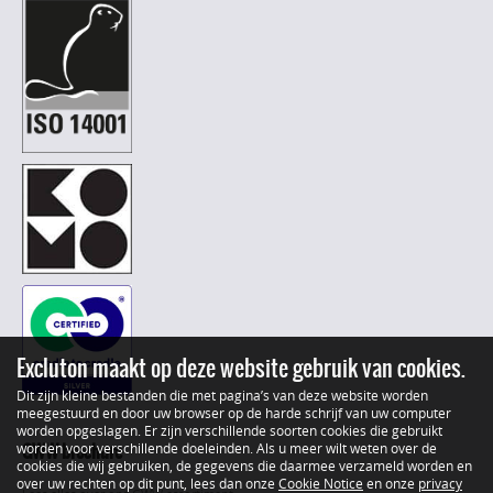
Excluton maakt op deze website gebruik van cookies.
Dit zijn kleine bestanden die met pagina’s van deze website worden
meegestuurd en door uw browser op de harde schrijf van uw computer
worden opgeslagen. Er zijn verschillende soorten cookies die gebruikt
GWW brochure
worden voor verschillende doeleinden. Als u meer wilt weten over de
cookies die wij gebruiken, de gegevens die daarmee verzameld worden en
over uw rechten op dit punt, lees dan onze
Cookie Notice
en onze
privacy