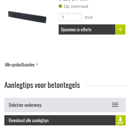
Op voorraad
Uitbloei remmend
stuk
Opnemen in offerte
Alle opsluitbanden
Aanlegtips voor betontegels
Selecteer onderwerp
Toggle
navigat
Download alle aanlegtips