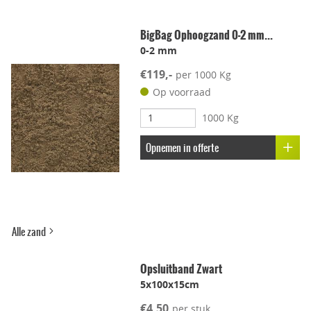
Geschikt voor dakterras
BigBag Ophoogzand 0-2 mm...
0-2 mm
Leggen met voeg
€119,-
per 1000 Kg
Lichtgewicht
Op voorraad
1000 Kg
Onderhoudsvriendelijk
Opnemen in offerte
Stroef
Voetcomfort
Alle zand
Vorstbestendig
Opsluitband Zwart
5x100x15cm
Kleur-ondersteunend
€4,50
per stuk