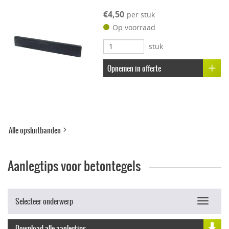
Kleur-ondersteunend
€4,50
per stuk
Op voorraad
Uitbloei remmend
stuk
Opnemen in offerte
Alle opsluitbanden
Aanlegtips voor betontegels
Selecteer onderwerp
Toggle
navigat
Download alle aanlegtips