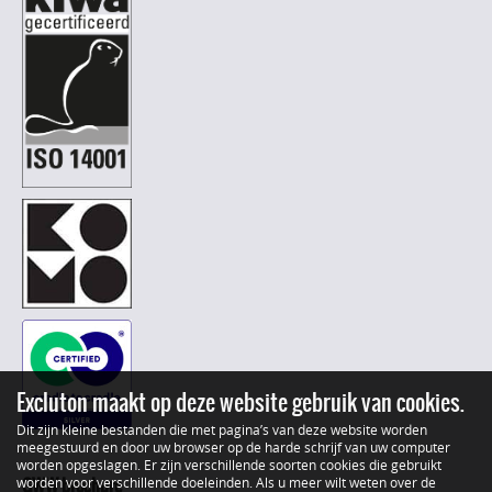
Excluton maakt op deze website gebruik van cookies.
Dit zijn kleine bestanden die met pagina’s van deze website worden
meegestuurd en door uw browser op de harde schrijf van uw computer
worden opgeslagen. Er zijn verschillende soorten cookies die gebruikt
GWW brochure
worden voor verschillende doeleinden. Als u meer wilt weten over de