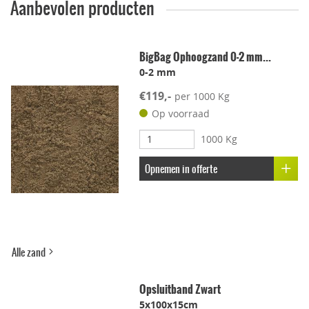
Aanbevolen producten
Geschikt voor dakterras
BigBag Ophoogzand 0-2 mm...
0-2 mm
Leggen met voeg
€119,-
per 1000 Kg
Lichtgewicht
Op voorraad
1000 Kg
Onderhoudsvriendelijk
Opnemen in offerte
Stroef
Voetcomfort
Alle zand
Vorstbestendig
Opsluitband Zwart
5x100x15cm