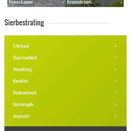
Klinkers & stenen
Keramische tegels
Sierbestrating
Fabrikant
Duurzaamheid
Verpakking
Kwaliteit
Dealernetwerk
Buitentegels
Inspiratie