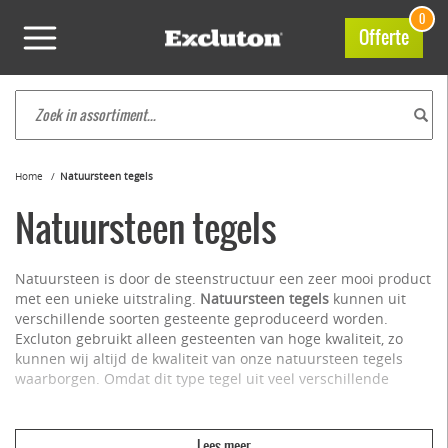
0
Offerte
Home
Natuursteen tegels
Natuursteen tegels
Natuursteen is door de steenstructuur een zeer mooi product
met een unieke uitstraling.
Natuursteen tegels
kunnen uit
verschillende soorten gesteente geproduceerd worden.
Excluton gebruikt alleen gesteenten van hoge kwaliteit, zo
kunnen wij altijd de kwaliteit van onze natuursteen tegels
waarborgen. Omdat dit type tegel uit veel verschillende
soorten gesteente gemaakt kan worden, is er voor iedere
toepassing in uw tuin wel een geschikte soort.
Natuursteentegels bieden veel voordelen, zoals: