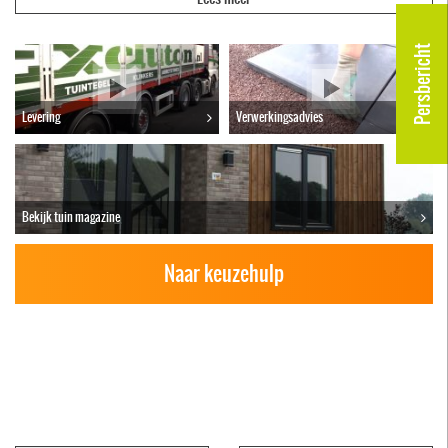
Betontegels gebruikt u bijvoorbeeld voor de aanleg voor uw
terras of voor een uniek design in uw tuin met looppaden. Ze
Persbericht
zijn ook goed te combineren met andere tuintegels, zoals
onze
abbeystones
. Bekijk hieronder het ruime aanbod van
Excluton en vraag online uw
offerte
aan.
Levering
Verwerkingsadvies
Bekijk tuin magazine
Naar keuzehulp