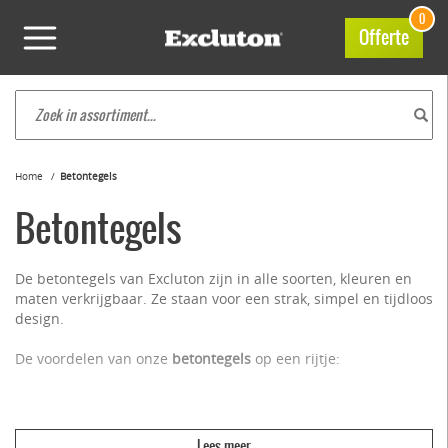
0
Offerte
Home
Betontegels
Betontegels
De betontegels van Excluton zijn in alle soorten, kleuren en
maten verkrijgbaar. Ze staan voor een strak, simpel en tijdloos
design.
De voordelen van onze
betontegels
op een rijtje:
Gemaakt uit eigen duurzame productie
Hoge kwaliteit en duurzaamheid gegarandeerd
Te gebruiken voor verschillende toepassingen