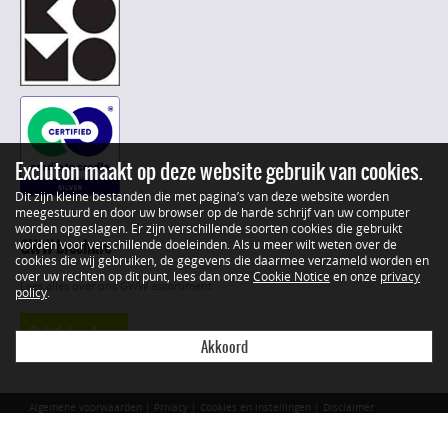
Excluton maakt op deze website gebruik van cookies.
Dit zijn kleine bestanden die met pagina’s van deze website worden
meegestuurd en door uw browser op de harde schrijf van uw computer
worden opgeslagen. Er zijn verschillende soorten cookies die gebruikt
GWW brochure
worden voor verschillende doeleinden. Als u meer wilt weten over de
cookies die wij gebruiken, de gegevens die daarmee verzameld worden en
over uw rechten op dit punt, lees dan onze
Cookie Notice
en onze
privacy
Lees alles over ons GWW assortiment
policy
.
Bekijk brochure
Akkoord
Algemene voorwaarden
|
Privacy
|
Cookies en instellingen
|
Disclaimer