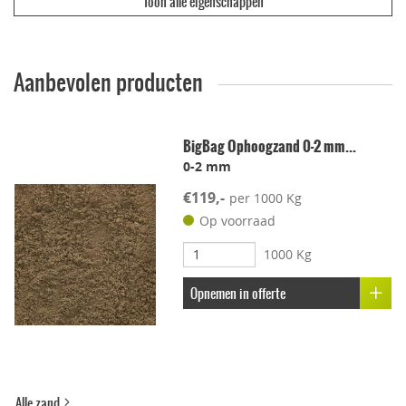
Toon alle eigenschappen
Ecologisch & duurzaam
Vuilwerend
Aanbevolen producten
Geschikt voor dakterras
BigBag Ophoogzand 0-2 mm...
0-2 mm
Leggen met voeg
€119,-
per 1000 Kg
Lichtgewicht
Op voorraad
1000 Kg
Onderhoudsvriendelijk
Opnemen in offerte
Stroef
Voetcomfort
Alle zand