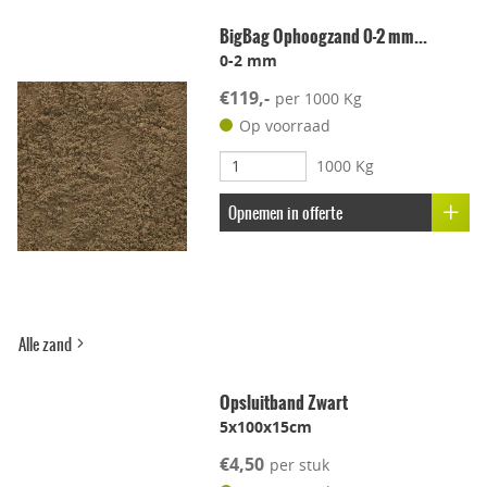
BigBag Ophoogzand 0-2 mm...
0-2 mm
Leggen met voeg
€119,-
per 1000 Kg
Lichtgewicht
Op voorraad
1000 Kg
Onderhoudsvriendelijk
Opnemen in offerte
Stroef
Voetcomfort
Alle zand
Vorstbestendig
Opsluitband Zwart
5x100x15cm
Kleur-ondersteunend
€4,50
per stuk