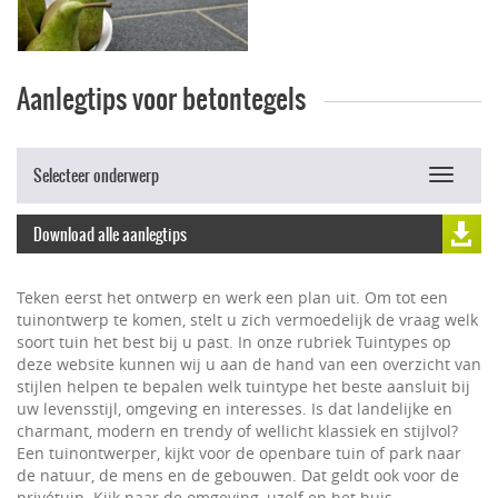
Aanlegtips voor betontegels
Selecteer onderwerp
Toggle
navigat
Download alle aanlegtips
Teken eerst het ontwerp en werk een plan uit. Om tot een
tuinontwerp te komen, stelt u zich vermoedelijk de vraag welk
soort tuin het best bij u past. In onze rubriek Tuintypes op
deze website kunnen wij u aan de hand van een overzicht van
stijlen helpen te bepalen welk tuintype het beste aansluit bij
uw levensstijl, omgeving en interesses. Is dat landelijke en
charmant, modern en trendy of wellicht klassiek en stijlvol?
Een tuinontwerper, kijkt voor de openbare tuin of park naar
de natuur, de mens en de gebouwen. Dat geldt ook voor de
privétuin. Kijk naar de omgeving, uzelf en het huis.