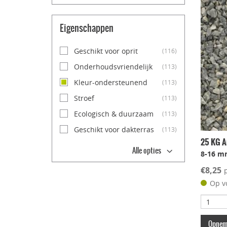
Eigenschappen
Geschikt voor oprit
(116)
Onderhoudsvriendelijk
(113)
Kleur-ondersteunend
(113)
Stroef
(113)
Ecologisch & duurzaam
(113)
Geschikt voor dakterras
(113)
25 KG Ar
Alle opties
8-16 m
€8,25
Op v
Opneme