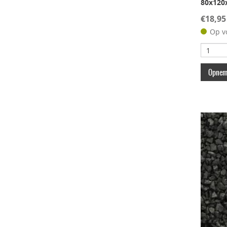
80x120
€18,95
Op v
Opneme