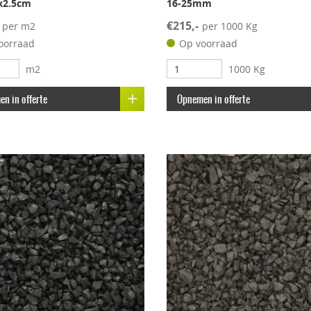
x2.5cm
16-25mm
€215,-
per m2
per 1000 Kg
oorraad
Op voorraad
m2
1000 Kg
n in offerte
Opnemen in offerte