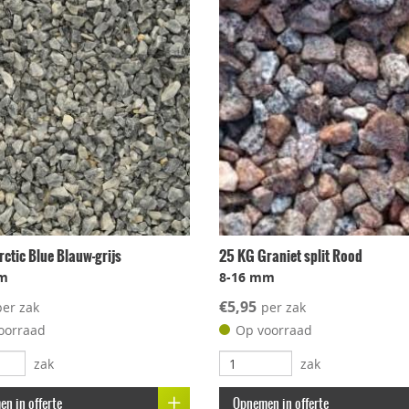
ctic Blue Blauw-grijs
25 KG Graniet split Rood
m
8-16 mm
€5,95
per zak
per zak
oorraad
Op voorraad
zak
zak
n in offerte
Opnemen in offerte