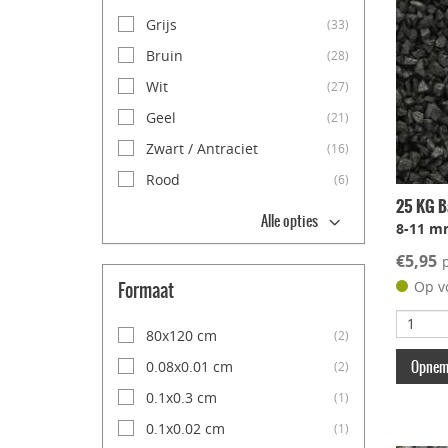
Grijs
(33)
Bruin
(28)
Wit
(27)
Geel
(21)
Zwart / Antraciet
(16)
Rood
(6)
25 KG Ba
Alle opties
8-11 m
€5,95
Formaat
Op v
80x120 cm
(2)
Opneme
0.08x0.01 cm
(2)
0.1x0.3 cm
(1)
0.1x0.02 cm
(1)