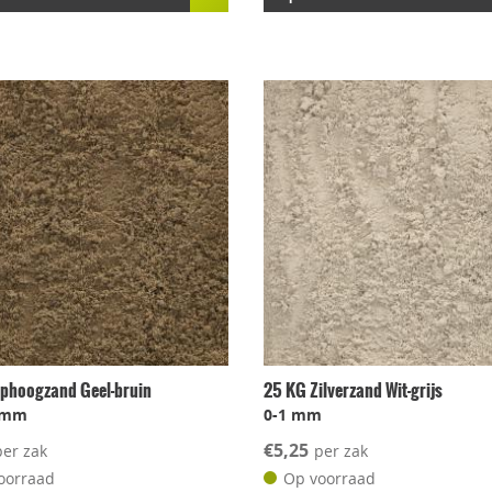
phoogzand Geel-bruin
25 KG Zilverzand Wit-grijs
2 mm
0-1 mm
€5,25
per zak
per zak
oorraad
Op voorraad