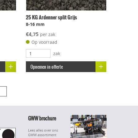
25 KG Ardenner split Grijs
8-16 mm
€4,75
per zak
Op voorraad
zak
Opnemen in offerte
GWW brochure
Lees alles over ons
GWW assortiment