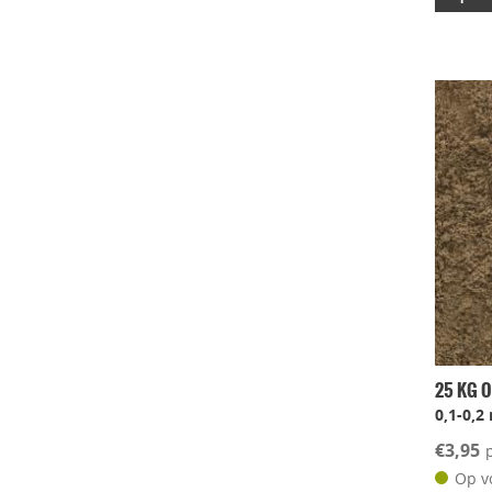
25 KG O
0,1-0,
€3,95
Op v