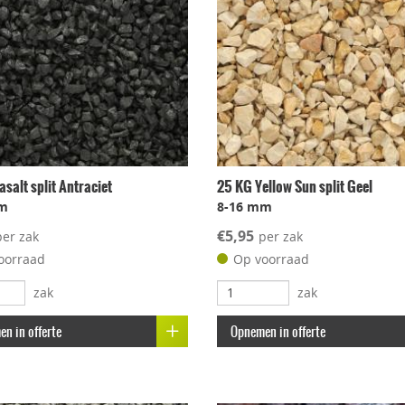
salt split Antraciet
25 KG Yellow Sun split Geel
m
8-16 mm
€5,95
per zak
per zak
oorraad
Op voorraad
zak
zak
n in offerte
Opnemen in offerte