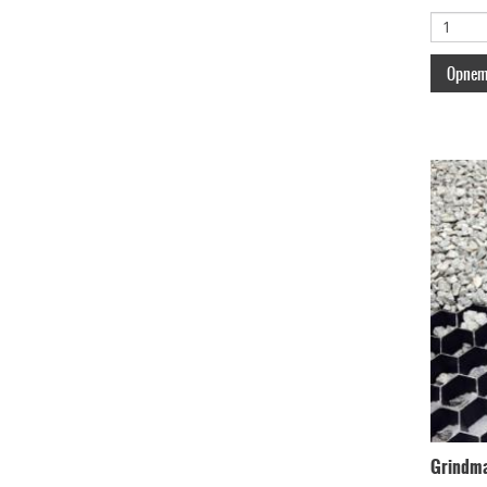
Opneme
Grindma