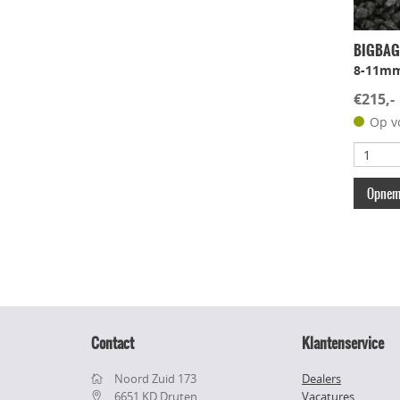
BIGBAG B
8-11m
€215,-
Op v
Opneme
Contact
Klantenservice
Noord Zuid 173
Dealers
6651 KD Druten
Vacatures