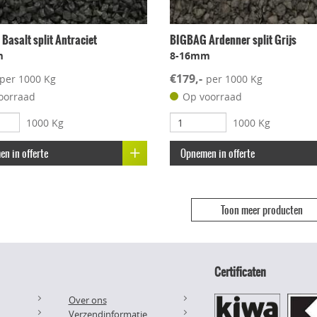
asalt split Antraciet
BIGBAG Ardenner split Grijs
m
8-16mm
€179,-
per 1000 Kg
per 1000 Kg
oorraad
Op voorraad
1000 Kg
1000 Kg
n in offerte
Opnemen in offerte
Toon meer producten
Certificaten
Over ons
Verzendinformatie