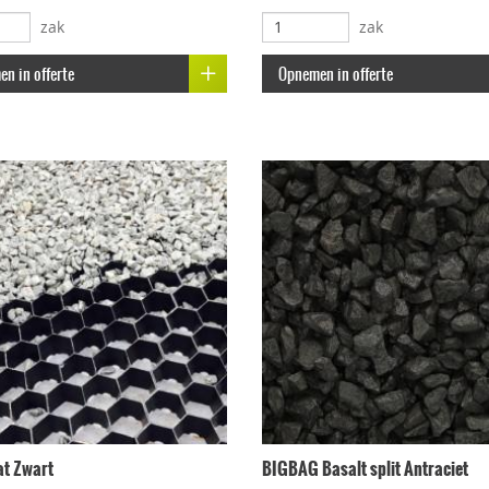
zak
zak
n in offerte
Opnemen in offerte
t Zwart
BIGBAG Basalt split Antraciet