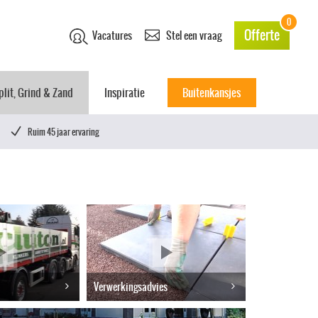
0
Offerte
Vacatures
Stel een vraag
plit, Grind & Zand
Inspiratie
Buitenkansjes
Ruim 45 jaar ervaring
Verwerkingsadvies