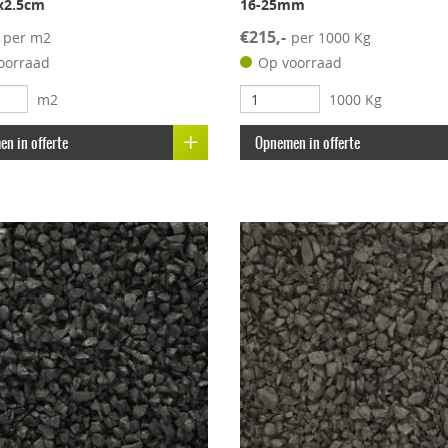
x2.5cm
16-25mm
€215,-
per m2
per 1000 Kg
oorraad
Op voorraad
m2
1000 Kg
n in offerte
Opnemen in offerte