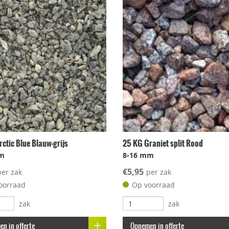
ctic Blue Blauw-grijs
25 KG Graniet split Rood
m
8-16 mm
€5,95
per zak
per zak
oorraad
Op voorraad
zak
zak
n in offerte
Opnemen in offerte