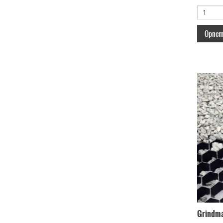
Opneme
Grindma