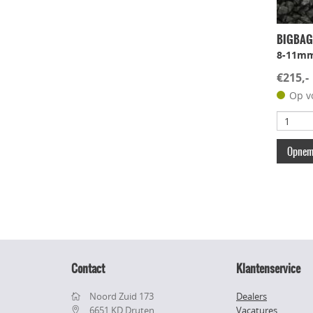
BIGBAG B
8-11m
€215,-
Op v
Opneme
Contact
Klantenservice
Noord Zuid 173
Dealers
6651 KD Druten
Vacatures