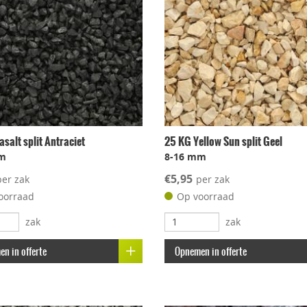
salt split Antraciet
25 KG Yellow Sun split Geel
m
8-16 mm
€5,95
per zak
per zak
oorraad
Op voorraad
zak
zak
n in offerte
Opnemen in offerte