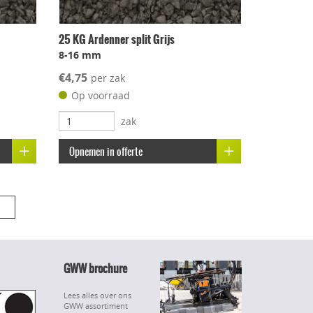
25 KG Ardenner split Grijs
8-16 mm
€4,75
per zak
Op voorraad
zak
Opnemen in offerte
GWW brochure
Lees alles over ons
GWW assortiment