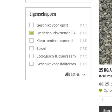
Eigenschappen
Geschikt voor oprit
(116)
Onderhoudsvriendelijk
(113)
Kleur-ondersteunend
(113)
Stroef
(113)
Ecologisch & duurzaam
(113)
Geschikt voor dakterras
(113)
25 KG Ar
Alle opties
8-16 m
€8,25
Op v
Opneme