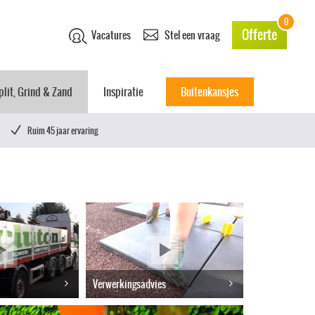
0
Offerte
Vacatures
Stel een vraag
plit, Grind & Zand
Inspiratie
Buitenkansjes
Ruim 45 jaar ervaring
Verwerkingsadvies