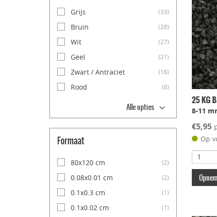
Grijs
(33)
Bruin
(28)
Wit
(27)
Geel
(21)
Zwart / Antraciet
(16)
Rood
(6)
25 KG Ba
Alle opties
8-11 m
€5,95
Formaat
Op v
80x120 cm
(2)
Opneme
0.08x0.01 cm
(2)
0.1x0.3 cm
(1)
0.1x0.02 cm
(1)