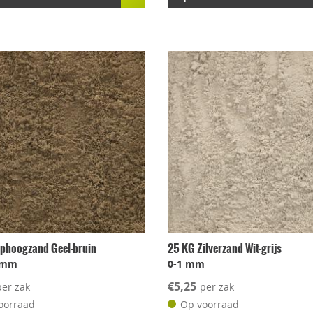
phoogzand Geel-bruin
25 KG Zilverzand Wit-grijs
2 mm
0-1 mm
€5,25
per zak
per zak
oorraad
Op voorraad