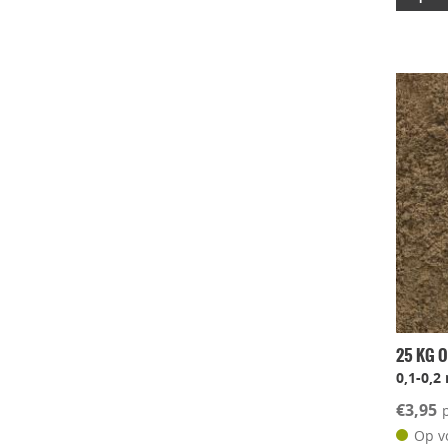
25 KG O
0,1-0,
€3,95
Op v