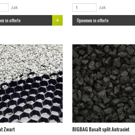
zak
zak
n in offerte
Opnemen in offerte
t Zwart
BIGBAG Basalt split Antraciet