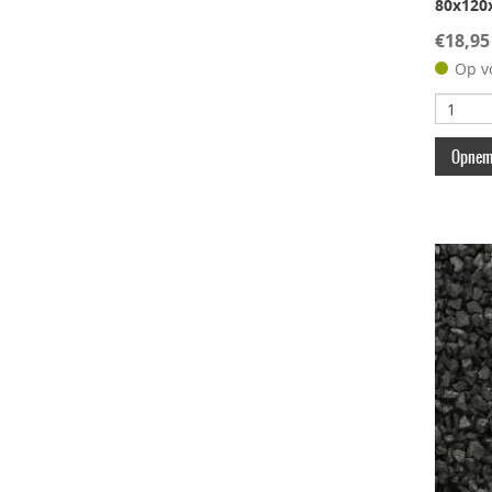
80x120
€18,95
Op v
Opneme