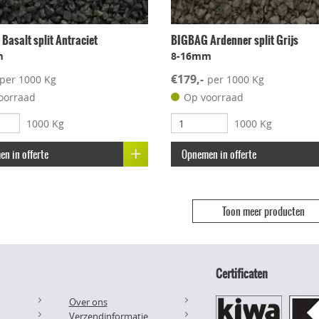
asalt split Antraciet
BIGBAG Ardenner split Grijs
m
8-16mm
€179,-
per 1000 Kg
per 1000 Kg
oorraad
Op voorraad
1000 Kg
1000 Kg
n in offerte
Opnemen in offerte
Toon meer producten
Certificaten
Over ons
Verzendinformatie