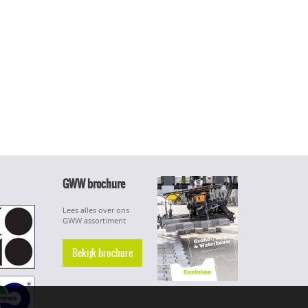
GWW brochure
Lees alles over ons
GWW assortiment
Bekijk brochure