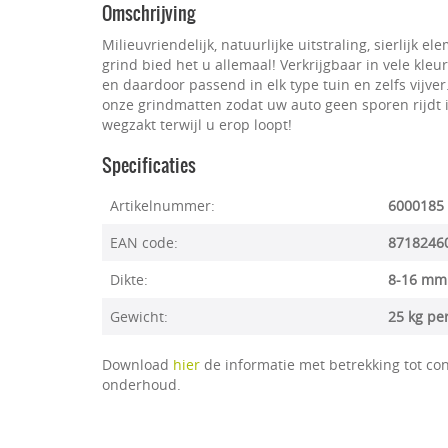
Omschrijving
Milieuvriendelijk, natuurlijke uitstraling, sierlijk el
grind bied het u allemaal! Verkrijgbaar in vele kl
en daardoor passend in elk type tuin en zelfs vijver
onze grindmatten zodat uw auto geen sporen rijdt i
wegzakt terwijl u erop loopt!
Specificaties
Artikelnummer:
6000185
EAN code:
8718246
Dikte:
8-16 mm
Gewicht:
25 kg pe
Download
hier
de informatie met betrekking tot con
onderhoud.