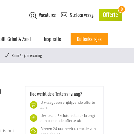
0
Offerte
Vacatures
Stel een vraag
plit, Grind & Zand
Inspiratie
Buitenkansjes
Ruim 45 jaar ervaring
m
Hoe werkt de offerte aanvraag?
U vraagt een vrijblijvende offerte
aan.
Uw lokale Excluton dealer brengt
een passende offerte uit.
Binnen 24 uur heeft u reactie van
t is het
onze dealer.