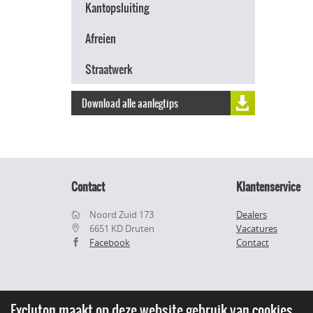
Kantopsluiting
Afreien
Straatwerk
Download alle aanlegtips
Contact
Klantenservice
Noord Zuid 173
Dealers
6651 KD Druten
Vacatures
Facebook
Contact
Excluton maakt op deze website gebruik van cookies.