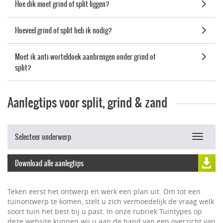
Hoe dik moet grind of split liggen?
Hoeveel grind of split heb ik nodig?
Moet ik anti-worteldoek aanbrengen onder grind of
split?
Aanlegtips voor split, grind & zand
Selecteer onderwerp
Toggle
navigat
Download alle aanlegtips
Teken eerst het ontwerp en werk een plan uit. Om tot een
tuinontwerp te komen, stelt u zich vermoedelijk de vraag welk
soort tuin het best bij u past. In onze rubriek Tuintypes op
deze website kunnen wij u aan de hand van een overzicht van