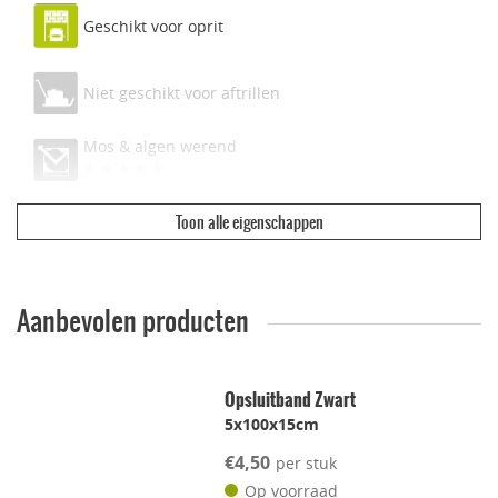
Geschikt voor oprit
Niet geschikt voor aftrillen
Mos & algen werend
Toon alle eigenschappen
Ecologisch & duurzaam
Vuilwerend
Aanbevolen producten
Geschikt voor dakterras
Opsluitband Zwart
5x100x15cm
Leggen met voeg
€4,50
per stuk
Lichtgewicht
Op voorraad