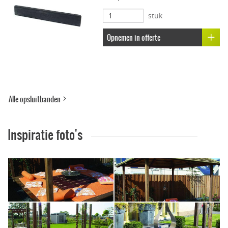
stuk
Onderhoudsvriendelijk
Opnemen in offerte
Stroef
Voetcomfort
Alle opsluitbanden
Vorstbestendig
Inspiratie foto's
Kleur-ondersteunend
Uitbloei remmend