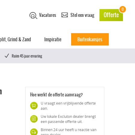
0
Offerte
Vacatures
Stel een vraag
plit, Grind & Zand
Inspiratie
Buitenkansjes
Ruim 45 jaar ervaring
m
Hoe werkt de offerte aanvraag?
U vraagt een vrijblijvende offerte
aan.
Uw lokale Excluton dealer brengt
een passende offerte uit.
Binnen 24 uur heeft u reactie van
onze dealer.