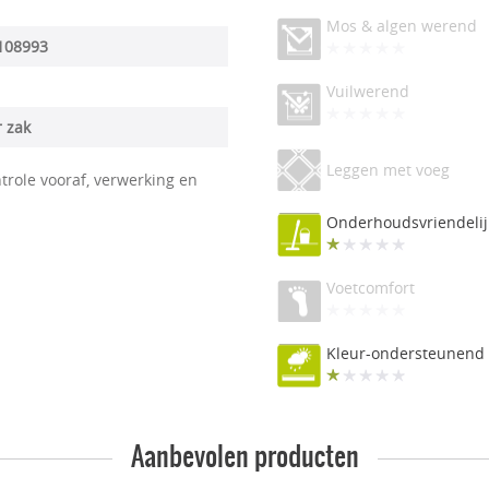
Mos & algen werend
108993
Vuilwerend
r zak
Leggen met voeg
trole vooraf, verwerking en
Onderhoudsvriendelij
Voetcomfort
Kleur-ondersteunend
Aanbevolen producten