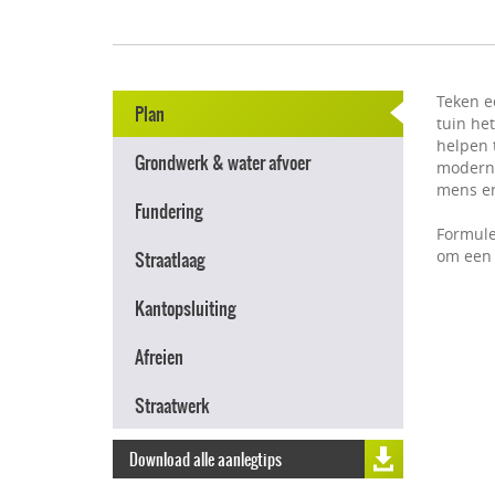
Teken e
Plan
tuin he
helpen t
Grondwerk & water afvoer
modern e
mens en
Fundering
Formule
om een 
Straatlaag
Kantopsluiting
Afreien
Straatwerk
Download alle aanlegtips