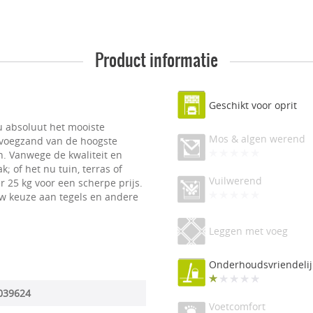
Product informatie
Geschikt voor oprit
u absoluut het mooiste
Mos & algen werend
s voegzand van de hoogste
en. Vanwege de kwaliteit en
; of het nu tuin, terras of
Vuilwerend
r 25 kg voor een scherpe prijs.
w keuze aan tegels en andere
Leggen met voeg
Onderhoudsvriendelij
039624
Voetcomfort