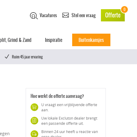
0
Offerte
Vacatures
Stel een vraag
plit, Grind & Zand
Inspiratie
Buitenkansjes
Ruim 45 jaar ervaring
Hoe werkt de offerte aanvraag?
U vraagt een vrijblijvende offerte
aan.
Uw lokale Excluton dealer brengt
een passende offerte uit.
Binnen 24 uur heeft u reactie van
vegen
onze dealer.