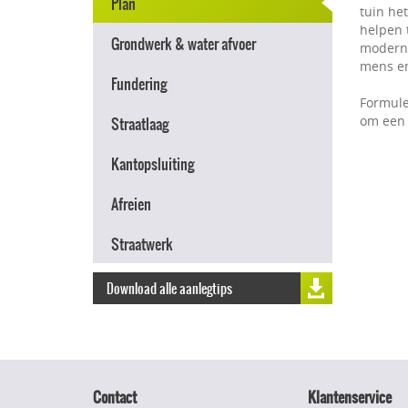
Plan
tuin he
helpen t
Grondwerk & water afvoer
modern e
mens en
Fundering
Formule
om een 
Straatlaag
Kantopsluiting
Afreien
Straatwerk
Download alle aanlegtips
Contact
Klantenservice