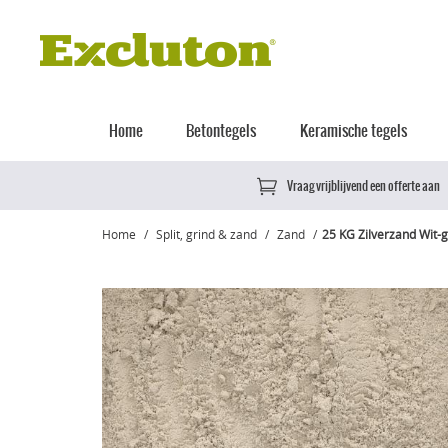
Home
Betontegels
Keramische tegels
Vraag vrijblijvend een offerte aan
Home
Split, grind & zand
Zand
25 KG Zilverzand Wit-g