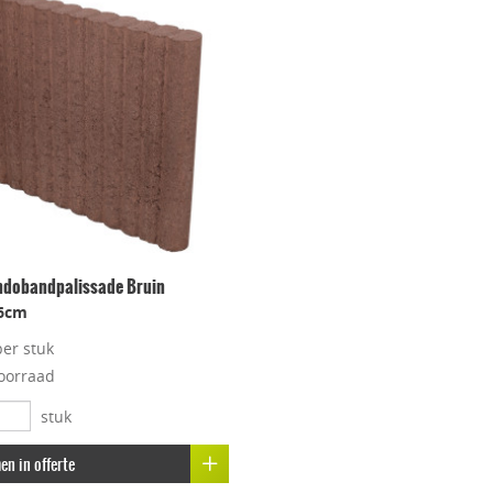
ndobandpalissade Bruin
6cm
per stuk
oorraad
stuk
n in offerte