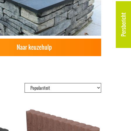
Persbericht
Naar keuzehulp