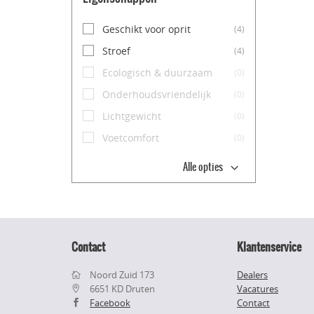
Geschikt voor oprit
(4)
Stroef
(4)
Ecologisch & duurzaam
(0)
Onderhoudsvriendelijk
(0)
Lichtgewicht
(0)
Voetcomfort
(0)
Alle opties
Contact
Klantenservice
Noord Zuid 173
Dealers
6651 KD Druten
Vacatures
Facebook
Contact