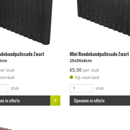
ndobandpalissade Zwart
Mini Rondobandpalissade Zwart
6cm
25x50x6cm
€5,50
per stuk
per stuk
oorraad
Op voorraad
stuk
stuk
n in offerte
Opnemen in offerte