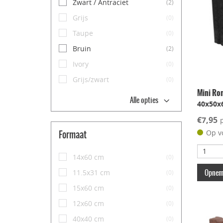
Zwart / Antraciet
(2)
Grijs
(0)
Taupe
(0)
Bruin
(2)
Ivory
(0)
Grijs/zwart
(0)
Mini Ro
Alle opties
40x50x
€7,95
Formaat
Op v
14x60 cm
(0)
Opneme
11.5x31 cm
(0)
15x60 cm
(0)
12x60 cm
(0)
40x40 cm
(0)