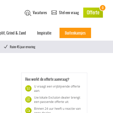
0
Offerte
Vacatures
Stel een vraag
plit, Grind & Zand
Inspiratie
Buitenkansjes
Ruim 45 jaar ervaring
Hoe werkt de offerte aanvraag?
U vraagt een vrijblijvende offerte
aan.
Uw lokale Excluton dealer brengt
een passende offerte uit.
Binnen 24 uur heeft u reactie van
onze dealer.