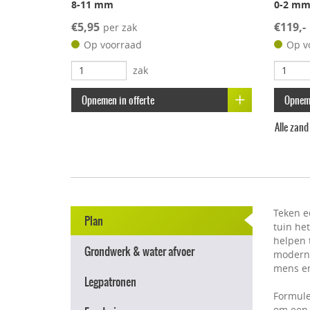
8-11 mm
0-2 m
€5,95
€119,-
per zak
Op voorraad
Op v
zak
Opnemen in offerte
Opneme
Alle zan
Teken e
Plan
tuin he
helpen t
Grondwerk & water afvoer
modern e
mens en
Legpatronen
Formule
om een 