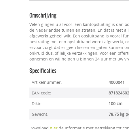
Omschrijving
Velen gingen u al voor. Een kantopsluiting is dan o
de Nederlandse tuinen en straten. En dat is niet 
afgewerkt geheel wilt. Een opsluitband is vooral fu
bestrating met een opsluitband wordt afgewerkt, ont
ervoor zorgt dat er geen kieren en gaten kunnen on
onkruid dus, of lelijke verzakkingen. Voor een offer
opnemen en wij helpen u binnen 24 uur met uw vraa
Specificaties
Artikelnummer:
4000041
EAN code:
87182460
Dikte:
100 cm
Gewicht:
78.75 kg p
Download
hier
de informatie met betrekking tot con