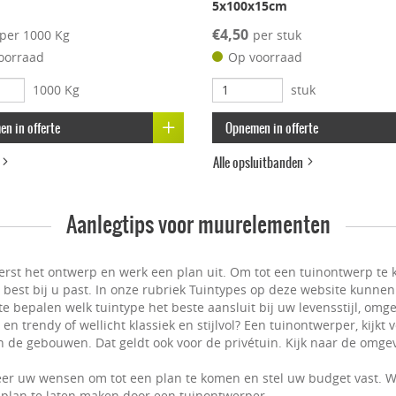
m
5x100x15cm
€4,50
per 1000 Kg
per stuk
oorraad
Op voorraad
1000 Kg
stuk
n in offerte
Opnemen in offerte
d
Alle opsluitbanden
Aanlegtips voor muurelementen
erst het ontwerp en werk een plan uit. Om tot een tuinontwerp te k
t best bij u past. In onze rubriek Tuintypes op deze website kunnen
e bepalen welk tuintype het beste aansluit bij uw levensstijl, omge
n trendy of wellicht klassiek en stijlvol? Een tuinontwerper, kijkt
 de gebouwen. Dat geldt ook voor de privétuin. Kijk naar de omgevi
er uw wensen om tot een plan te komen en stel uw budget vast. W
plan te laten maken door een tuinontwerper.