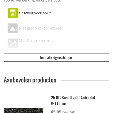
vooraf, verwerking en onderhoud.
Geschikt voor oprit
Niet geschikt voor aftrillen
Mos & algen werend
Toon alle eigenschappen
Ecologisch & duurzaam
Vuilwerend
Aanbevolen producten
Geschikt voor dakterras
25 KG Basalt split Antraciet
8-11 mm
Leggen met voeg
€5,95
per zak