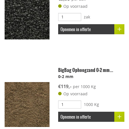
Lichtgewicht
Op voorraad
zak
Onderhoudsvriendelijk
Opnemen in offerte
Stroef
Voetcomfort
BigBag Ophoogzand 0-2 mm...
Vorstbestendig
0-2 mm
€119,-
per 1000 Kg
Kleur-ondersteunend
Op voorraad
1000 Kg
Uitbloei remmend
Opnemen in offerte