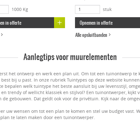
1000 Kg
stuk
n in offerte
Opnemen in offerte
d
Alle opsluitbanden
Aanlegtips voor muurelementen
erst het ontwerp en werk een plan uit. Om tot een tuinontwerp te k
t best bij u past. In onze rubriek Tuintypes op deze website kunnen
e bepalen welk tuintype het beste aansluit bij uw levensstijl, omge
n trendy of wellicht klassiek en stijlvol? Een tuinontwerper, kijkt
 de gebouwen. Dat geldt ook voor de privétuin. Kijk naar de omgevi
er uw wensen om tot een plan te komen en stel uw budget vast. W
plan te laten maken door een tuinontwerper.