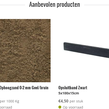
Aanbevolen producten
Ophoogzand 0-2 mm Geel/bruin
Opsluitband Zwart
m
5x100x15cm
€4,50
per 1000 Kg
per stuk
oorraad
Op voorraad