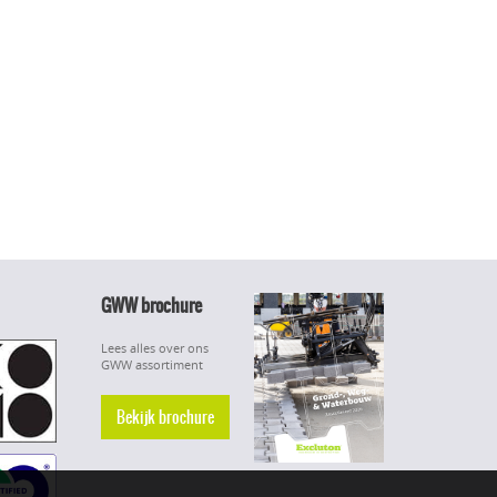
GWW brochure
Lees alles over ons
GWW assortiment
Bekijk brochure