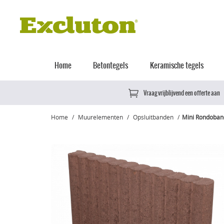
Home
Betontegels
Keramische tegels
Vraag vrijblijvend een offerte aan
Home
Muurelementen
Opsluitbanden
Mini Rondoban