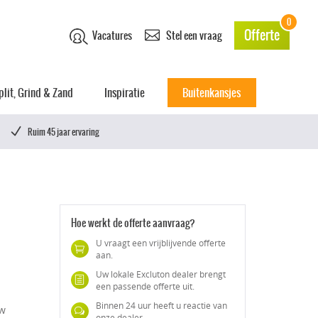
0
Offerte
Vacatures
Stel een vraag
plit, Grind & Zand
Inspiratie
Buitenkansjes
Ruim 45 jaar ervaring
Hoe werkt de offerte aanvraag?
U vraagt een vrijblijvende offerte
aan.
Uw lokale Excluton dealer brengt
een passende offerte uit.
Binnen 24 uur heeft u reactie van
uw
onze dealer.