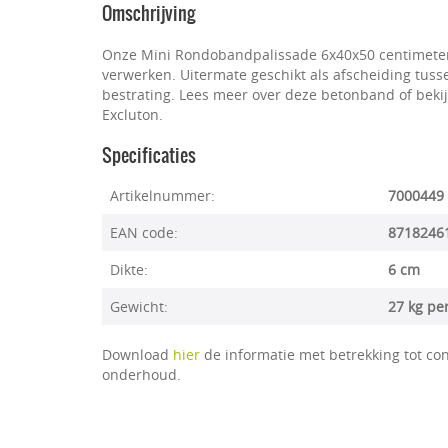
Omschrijving
Onze Mini Rondobandpalissade 6x40x50 centimeter is
verwerken. Uitermate geschikt als afscheiding tus
bestrating. Lees meer over deze betonband of bekij
Excluton.
Specificaties
Artikelnummer:
7000449
EAN code:
8718246
Dikte:
6 cm
Gewicht:
27 kg pe
Download
hier
de informatie met betrekking tot con
onderhoud.