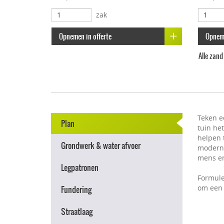
zak
Opnemen in offerte
Opneme
Alle zan
Teken e
Plan
tuin he
helpen t
Grondwerk & water afvoer
modern e
mens en
Legpatronen
Formule
om een 
Fundering
Straatlaag