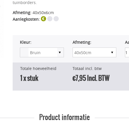
tuinborders.
Afmeting:
40x50x6cm
Aanlegkosten:
Kleur:
Afmeting:
Aa
Totale hoeveelheid
Totaal incl. btw
1
x stuk
€7,95
Incl. BTW
Product informatie