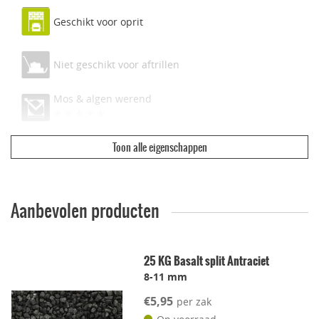
Geschikt voor oprit
Niet geschikt voor aftrillen
Mos & algen werend
Toon alle eigenschappen
Ecologisch & duurzaam
Vuilwerend
Aanbevolen producten
Geschikt voor dakterras
25 KG Basalt split Antraciet
8-11 mm
Leggen met voeg
€5,95
per zak
Lichtgewicht