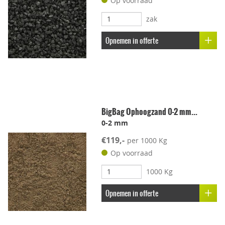
Op voorraad
zak
Onderhoudsvriendelijk
Opnemen in offerte
Stroef
Voetcomfort
BigBag Ophoogzand 0-2 mm...
Vorstbestendig
0-2 mm
€119,-
per 1000 Kg
Kleur-ondersteunend
Op voorraad
1000 Kg
Uitbloei remmend
Opnemen in offerte