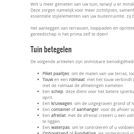
Wilt u meer genieten van uw tuin, terwijl u er mind
Deze zorgen namelijk voor meer zichtlijnen, samenha
essentiële stijlelementen van uw buitenruimte: zij
Het aanleggen van terrassen, looppaden en opritten
gereedschap is het prima zelf te doen!
Tuin betegelen
De volgende artikelen zijn onmisbare benodigdheden
Piket paaltjes
: om de maten van uw terras, loo
Touw
en een
rolmaat
: met het touw verbindt 
met de rolmaat de afmetingen nameten.
Een
schep
: deze dient voor het betere spierb
oprit.
Een
kruiwagen
: om de uitgegraven grond of h
Een
container
of
aanhanger
: voor de afvoer 
Een
afreilat
: met de afreilat creeërt u een vo
te liggen.
Een
waterpas
: om te controleren of u voldoe
Ophoogzand
of
FundyKing
: als ondergrond v