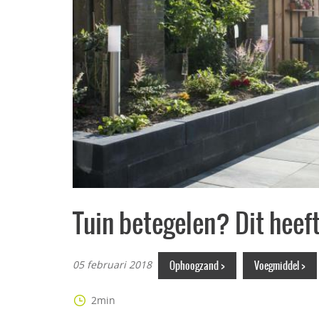
Tuin betegelen? Dit heeft
05 februari 2018
Ophoogzand >
Voegmiddel >
2min