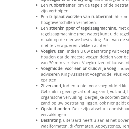
Een
rubberhamer
: om de tegels of de bestra
zijn verholpen.
Een
trilplaat voorzien van rubbermat
: hierme
hoogteverschillen verhelpen.
Een
steenknipper
of
tegelzaagmachine
: met 
tegelzaagmachine (met water) kunt u de tegels
maakt op de nieuwe bestrating. Stof van de s
niet te verwijderen vlekken achter!
Voegkruizen
. Indien u uw bestrating wilt vo
houden dat de meeste voegmiddelen voor be
van 30 mm vereisen. Voegkruizen of kunststof
Voegmiddel voor een onkruidvrije voeg
: indi
adviseren King-Assistent Voegmiddel Plus vo
opritten.
Zilverzand
, indien u niet voor voegmiddel kies
Gebruik in geen geval ophoogzand, vulzand, b
organische vervuiling. Dergelijke soorten zan
zand op uw bestrating liggen, ook hier geldt 
Opsluitbanden
. Deze zijn absoluut onmisbaar
verzakkingen.
Bestrating
: uiteraard heeft u aan al het boven
waalformaten, dikformaten, Abbeystones, Terra