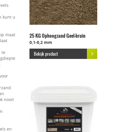
deels
en kunt u
 op maat
25 KG Ophoogzand Geel-bruin
laat
0,1-0,2 mm
 te
Bekijk product
egdiepte
.
voor
erzand.
van
k nooit
en
els en