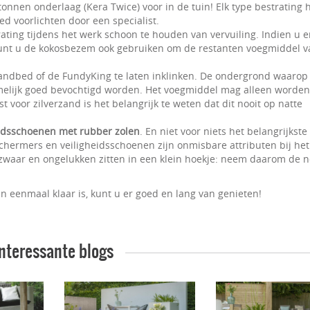
nnen onderlaag (Kera Twice) voor in de tuin! Elk type bestrating 
ed voorlichten door een specialist.
ating tijdens het werk schoon te houden van vervuiling. Indien u e
unt u de kokosbezem ook gebruiken om de restanten voegmiddel v
zandbed of de FundyKing te laten inklinken. De ondergrond waarop
melijk goed bevochtigd worden. Het voegmiddel mag alleen worden
t voor zilverzand is het belangrijk te weten dat dit nooit op natte
eidsschoenen met rubber zolen
. En niet voor niets het belangrijkste
schermers en veiligheidsschoenen zijn onmisbare attributen bij het
 zwaar en ongelukken zitten in een klein hoekje: neem daarom de 
n eenmaal klaar is, kunt u er goed en lang van genieten!
nteressante blogs