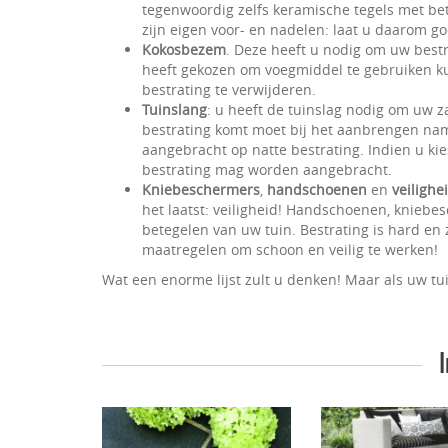
tegenwoordig zelfs keramische tegels met beto
zijn eigen voor- en nadelen: laat u daarom go
Kokosbezem
. Deze heeft u nodig om uw bestr
heeft gekozen om voegmiddel te gebruiken k
bestrating te verwijderen.
Tuinslang
: u heeft de tuinslag nodig om uw 
bestrating komt moet bij het aanbrengen na
aangebracht op natte bestrating. Indien u kies
bestrating mag worden aangebracht.
Kniebeschermers
,
handschoenen
en
veiligh
het laatst: veiligheid! Handschoenen, kniebe
betegelen van uw tuin. Bestrating is hard en
maatregelen om schoon en veilig te werken!
Wat een enorme lijst zult u denken! Maar als uw tui
I