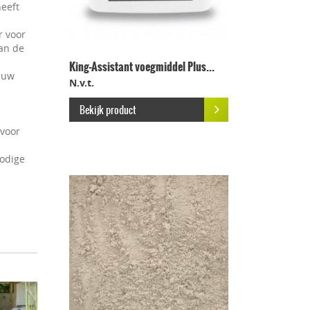
heeft
r voor
an de
King-Assistant voegmiddel Plus...
 uw
N.v.t.
Bekijk product
 voor
nodige