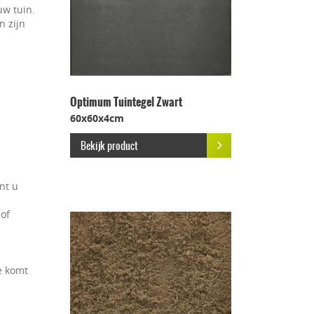
uw tuin.
n zijn
Optimum Tuintegel Zwart
60x60x4cm
Bekijk product
nt u
 of
e komt