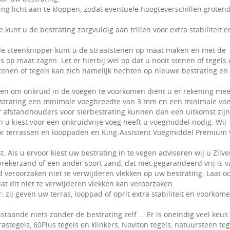
ting licht aan te kloppen, zodat eventuele hoogteverschillen groten
e kunt u de bestrating zorgvuldig aan trillen voor extra stabiliteit 
de steenknipper kunt u de straatstenen op maat maken en met de
 op maat zagen. Let er hierbij wel op dat u nooit stenen of tegels
tenen of tegels kan zich namelijk hechten op nieuwe bestrating en 
egen om onkruid in de voegen te voorkomen dient u er rekening mee
strating een minimale voegbreedte van 3 mm en een minimale vo
 afstandhouders voor sierbestrating kunnen dan een uitkomst zijn
en u kiest voor een onkruidvrije voeg heeft u voegmiddel nodig. Wij
or terrassen en looppaden en King-Assistent Voegmiddel Premium 
t. Als u ervoor kiest uw bestrating in te vegen adviseren wij u Zilv
rekerzand of een ander soort zand, dat niet gegarandeerd vrij is 
d veroorzaken niet te verwijderen vlekken op uw bestrating. Laat oo
dat dit niet te verwijderen vlekken kan veroorzaken.
: zij geven uw terras, looppad of oprit extra stabiliteit en voorkom
staande niets zonder de bestrating zelf.... Er is oneindig veel keus:
stegels, 60Plus tegels en klinkers, Noviton tegels, natuursteen teg