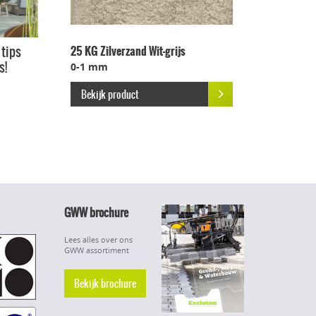
25 KG Zilverzand Wit-grijs
 tips
s!
0-1 mm
Bekijk product
GWW brochure
Lees alles over ons
GWW assortiment
Bekijk brochure