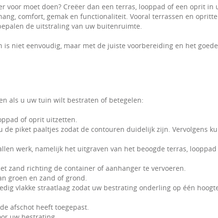
er voor moet doen? Creëer dan een terras, looppad of een oprit in 
ng, comfort, gemak en functionaliteit. Vooral terrassen en opritte
 bepalen de uitstraling van uw buitenruimte.
 is niet eenvoudig, maar met de juiste voorbereiding en het goede
 als u uw tuin wilt bestraten of betegelen:
ppad of oprit uitzetten.
u de piket paaltjes zodat de contouren duidelijk zijn. Vervolgens ku
allen werk, namelijk het uitgraven van het beoogde terras, looppad
et zand richting de container of aanhanger te vervoeren.
van groen en zand of grond.
lledig vlakke straatlaag zodat uw bestrating onderling op één hoogt
nde afschot heeft toegepast.
oor uw bestrating.