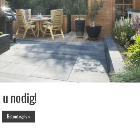
 u nodig!
Betontegels >