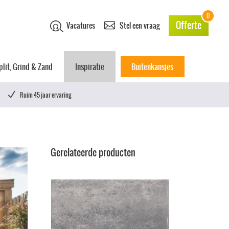
0
Offerte
Vacatures
Stel een vraag
plit, Grind & Zand
Inspiratie
Buitenkansjes
Ruim 45 jaar ervaring
Gerelateerde producten