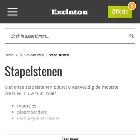
0
Offerte
Home
Muurelementen
Stapelstenen
Stapelstenen
Met onze stapelstenen bouwt u eenvoudig de mooiste
creaties in uw tuin, zoals:
muurtjes
bloemborders
verhoogde terrassen
Onze stapelstenen zijn zo makkelijk te verwerken dat u er
zelfs een volledige vijver mee kunt bouwen. Of u nu een laag