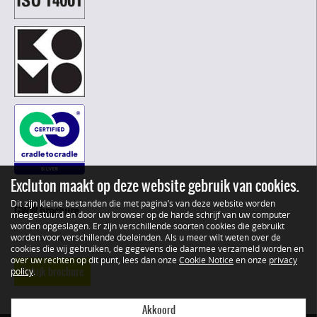
Excluton maakt op deze website gebruik van cookies.
Dit zijn kleine bestanden die met pagina’s van deze website worden
GWW brochure
meegestuurd en door uw browser op de harde schrijf van uw computer
worden opgeslagen. Er zijn verschillende soorten cookies die gebruikt
worden voor verschillende doeleinden. Als u meer wilt weten over de
Lees alles over ons GWW assortiment
cookies die wij gebruiken, de gegevens die daarmee verzameld worden en
over uw rechten op dit punt, lees dan onze
Cookie Notice
en onze
privacy
Bekijk brochure
policy
.
Akkoord