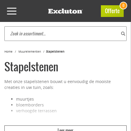
0
Offerte
Home
Muurelementen
Stapelstenen
Stapelstenen
Met onze stapelstenen bouwt u eenvoudig de mooiste
creaties in uw tuin, zoals:
muurtjes
bloemborders
verhoogde terrassen
Onze stapelstenen zijn zo makkelijk te verwerken dat u er
zelfs een volledige vijver mee kunt bouwen. Of u nu een laag