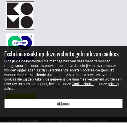
Excluton maakt op deze website gebruik van cookies.
Dit zijn kleine bestanden die met pagina’s van deze website worden
meegestuurd en door uw browser op de harde schrijf van uw computer
worden opgeslagen. Er zijn verschillende soorten cookies die gebruikt
GWW brochure
worden voor verschillende doeleinden. Als u meer wilt weten over de
cookies die wij gebruiken, de gegevens die daarmee verzameld worden en
over uw rechten op dit punt, lees dan onze
Cookie Notice
en onze
privacy
Lees alles over ons GWW assortiment
policy
.
Bekijk brochure
Akkoord
Algemene voorwaarden
|
Privacy
|
Cookies en instellingen
|
Disclaimer