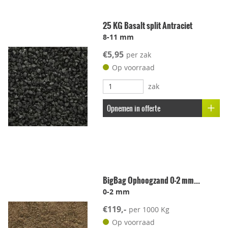
Geschikt voor dakterras
25 KG Basalt split Antraciet
8-11 mm
Leggen met voeg
€5,95
per zak
Lichtgewicht
Op voorraad
zak
Onderhoudsvriendelijk
Opnemen in offerte
Stroef
Voetcomfort
BigBag Ophoogzand 0-2 mm...
Vorstbestendig
0-2 mm
€119,-
per 1000 Kg
Kleur-ondersteunend
Op voorraad