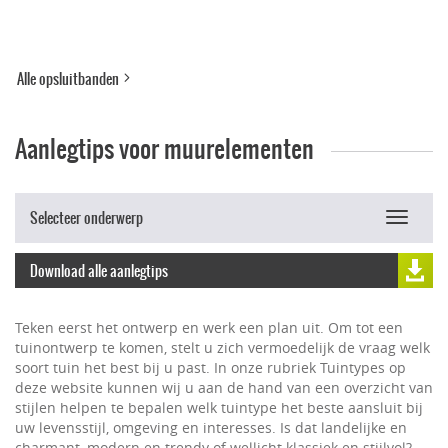
Alle opsluitbanden
Aanlegtips voor muurelementen
Selecteer onderwerp
Toggle
navigat
Download alle aanlegtips
Teken eerst het ontwerp en werk een plan uit. Om tot een
tuinontwerp te komen, stelt u zich vermoedelijk de vraag welk
soort tuin het best bij u past. In onze rubriek Tuintypes op
deze website kunnen wij u aan de hand van een overzicht van
stijlen helpen te bepalen welk tuintype het beste aansluit bij
uw levensstijl, omgeving en interesses. Is dat landelijke en
charmant, modern en trendy of wellicht klassiek en stijlvol?