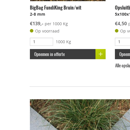
BigBag FundiKing Bruin/wit
Opsluit
2-8 mm
5x100x
€139,-
€4,50
per 1000 Kg
Op voorraad
Op v
1000 Kg
Opnemen in offerte
Opneme
Alle ops