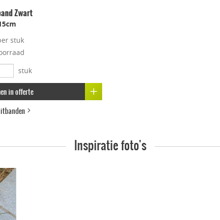
band Zwart
15cm
per stuk
oorraad
stuk
n in offerte
luitbanden
Inspiratie foto's