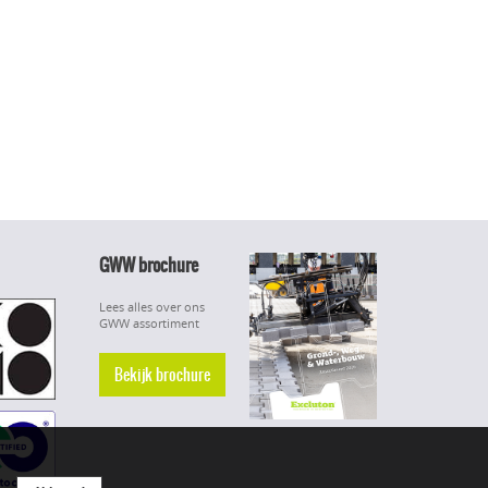
GWW brochure
Lees alles over ons
GWW assortiment
Bekijk brochure