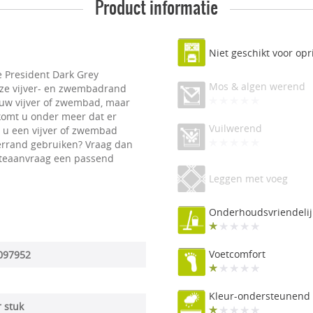
Product informatie
Niet geschikt voor opr
e President Dark Grey
Mos & algen werend
eze vijver- en zwembadrand
 uw vijver of zwembad, maar
komt u onder meer dat er
Vuilwerend
t u een vijver of zwembad
verrand gebruiken? Vraag dan
erteaanvraag een passend
Leggen met voeg
Onderhoudsvriendelij
Voetcomfort
097952
Kleur-ondersteunend
r stuk