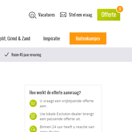
0
Offerte
Vacatures
Stel een vraag
plit, Grind & Zand
Inspiratie
Buitenkansjes
Ruim 45 jaar ervaring
Hoe werkt de offerte aanvraag?
U vraagt een vrijblijvende offerte
aan.
Uw lokale Excluton dealer brengt
een passende offerte uit.
Binnen 24 uur heeft u reactie van
onze dealer.