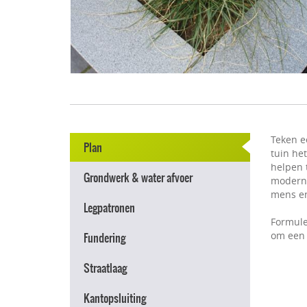
Teken e
Plan
tuin he
helpen t
Grondwerk & water afvoer
modern e
mens en
Legpatronen
Formule
om een 
Fundering
Straatlaag
Kantopsluiting