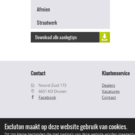
Afreien
Straatwerk
Download alle aanlegtips
Contact
Klantenservice
Noord Zuid 173
Dealers
6651 KD Druten
Vacatures
Facebook
Contact
Excluton maakt op deze website gebruik van cookies.
Dit zijn kleine bestanden die met pagina’s van deze website worden meegest