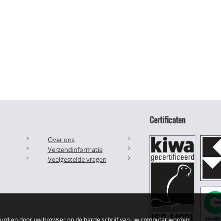
Certificaten
Over ons
Verzendinformatie
Veelgestelde vragen
uurd en door uw browser op de harde schrijf van uw computer worden