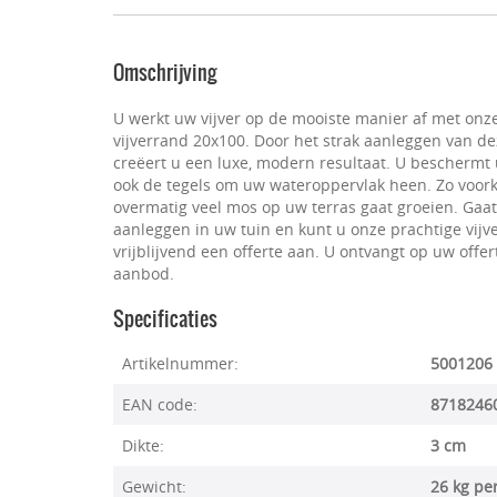
Omschrijving
U werkt uw vijver op de mooiste manier af met onz
vijverrand 20x100. Door het strak aanleggen van d
creëert u een luxe, modern resultaat. U beschermt
ook de tegels om uw wateroppervlak heen. Zo voor
overmatig veel mos op uw terras gaat groeien. Gaa
aanleggen in uw tuin en kunt u onze prachtige vij
vrijblijvend een offerte aan. U ontvangt op uw off
aanbod.
Specificaties
Artikelnummer:
5001206
EAN code:
8718246
Dikte:
3 cm
Gewicht:
26 kg pe