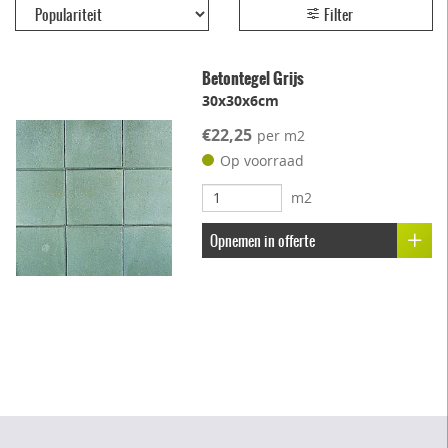
Filter
Betontegel Grijs
30x30x6cm
€22,25
per m2
Op voorraad
m2
Opnemen in offerte