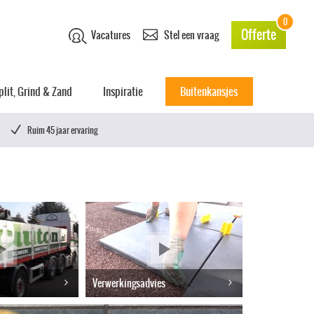
0
Offerte
Vacatures
Stel een vraag
plit, Grind & Zand
Inspiratie
Buitenkansjes
Ruim 45 jaar ervaring
Verwerkingsadvies