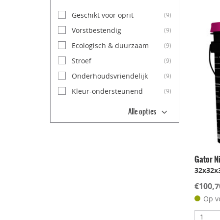
Geschikt voor oprit
(9)
Vorstbestendig
(9)
Ecologisch & duurzaam
(9)
Stroef
(9)
Onderhoudsvriendelijk
(9)
Kleur-ondersteunend
(9)
Alle opties
Gator N
32x32x
€100,7
Op v