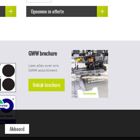
Opnemen in offerte
GWW brochure
Lees alles over ons
GWW assortiment
Bekijk brochure
Akkoord