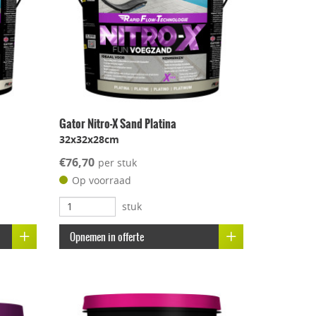
Gator Nitro-X Sand Platina
32x32x28cm
€76,70
per stuk
Op voorraad
stuk
Opnemen in offerte