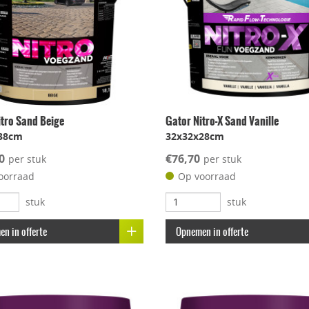
itro Sand Beige
Gator Nitro-X Sand Vanille
38cm
32x32x28cm
0
€76,70
per stuk
per stuk
oorraad
Op voorraad
stuk
stuk
n in offerte
Opnemen in offerte