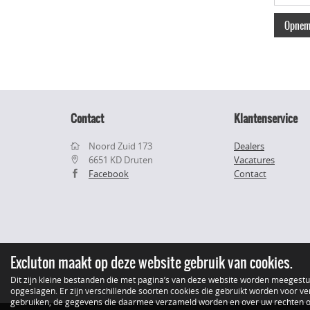
Opneme
Contact
Klantenservice
Noord Zuid 173
Dealers
6651 KD Druten
Vacatures
Facebook
Contact
Excluton maakt op deze website gebruik van cookies.
Dit zijn kleine bestanden die met pagina’s van deze website worden meegest
opgeslagen. Er zijn verschillende soorten cookies die gebruikt worden voor ver
gebruiken, de gegevens die daarmee verzameld worden en over uw rechten op