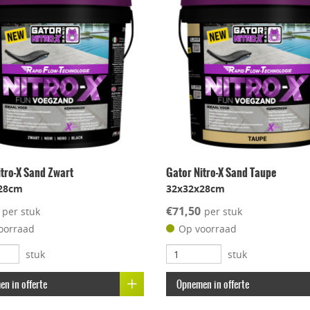
itro-X Sand Zwart
Gator Nitro-X Sand Taupe
28cm
32x32x28cm
€71,50
per stuk
per stuk
oorraad
Op voorraad
stuk
stuk
n in offerte
Opnemen in offerte