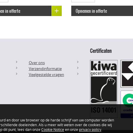
n in offerte
Opnemen in offerte
Certificaten
Over ons
Verzendinformatie
Veelgestelde vragen
uurd en door uw browser op de harde schrijf van uw computer worden
schillende doeleinden. Als u meer wilt weten over de cookies die wij
 dit punt, lees dan onze
Cookie Notice
en onze
privacy policy
.