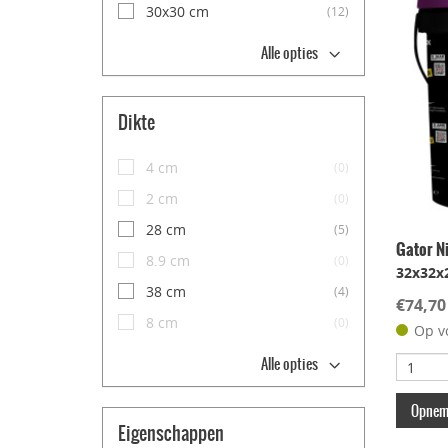
30x30 cm
(12)
Alle opties
Dikte
4 cm
(0)
2 cm
(0)
28 cm
(5)
Gator N
8.9 cm
(0)
32x32x
38 cm
(4)
€74,70
8 cm
(0)
Op v
Alle opties
Opneme
Eigenschappen