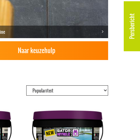
Persbericht
ine
Naar keuzehulp