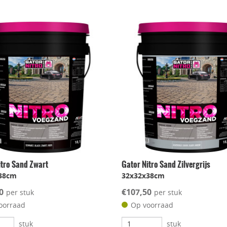
itro Sand Zwart
Gator Nitro Sand Zilvergrijs
38cm
32x32x38cm
0
€107,50
per stuk
per stuk
oorraad
Op voorraad
stuk
stuk