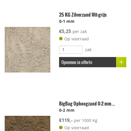
Geschikt voor dakterras
25 KG Zilverzand Wit-grijs
0-1 mm
Leggen met voeg
€5,25
per zak
Lichtgewicht
Op voorraad
zak
Onderhoudsvriendelijk
Opnemen in offerte
Stroef
Voetcomfort
BigBag Ophoogzand 0-2 mm...
Vorstbestendig
0-2 mm
€119,-
per 1000 Kg
Kleur-ondersteunend
Op voorraad