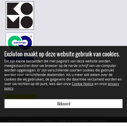
Excluton maakt op deze website gebruik van cookies.
Dit zijn kleine bestanden die met pagina’s van deze website worden
meegestuurd en door uw browser op de harde schrijf van uw computer
worden opgeslagen. Er zijn verschillende soorten cookies die gebruikt
GWW brochure
worden voor verschillende doeleinden. Als u meer wilt weten over de
cookies die wij gebruiken, de gegevens die daarmee verzameld worden en
over uw rechten op dit punt, lees dan onze
Cookie Notice
en onze
privacy
Lees alles over ons GWW assortiment
policy
.
Bekijk brochure
Akkoord
Algemene voorwaarden
|
Privacy
|
Cookies en instellingen
|
Disclaimer