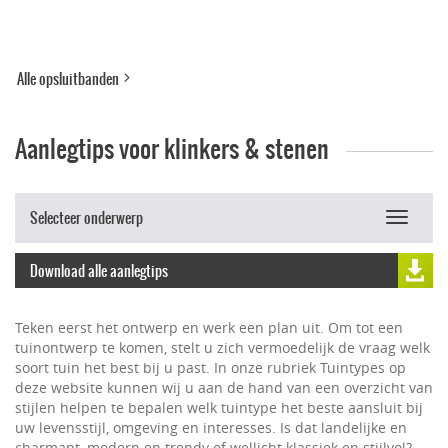
Alle opsluitbanden
Aanlegtips voor klinkers & stenen
Selecteer onderwerp
Toggle
navigat
Download alle aanlegtips
Teken eerst het ontwerp en werk een plan uit. Om tot een
tuinontwerp te komen, stelt u zich vermoedelijk de vraag welk
soort tuin het best bij u past. In onze rubriek Tuintypes op
deze website kunnen wij u aan de hand van een overzicht van
stijlen helpen te bepalen welk tuintype het beste aansluit bij
uw levensstijl, omgeving en interesses. Is dat landelijke en
charmant, modern en trendy of wellicht klassiek en stijlvol?