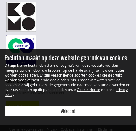
Excluton maakt op deze website gebruik van cookies.
Dit zijn kleine bestanden die met pagina’s van deze website worden
meegestuurd en door uw browser op de harde schrijf van uw computer
worden opgeslagen. Er zijn verschillende soorten cookies die gebruikt
GWW brochure
worden voor verschillende doeleinden. Als u meer wilt weten over de
cookies die wij gebruiken, de gegevens die daarmee verzameld worden en
over uw rechten op dit punt, lees dan onze
Cookie Notice
en onze
privacy
Lees alles over ons GWW assortiment
policy
.
Bekijk brochure
Akkoord
Algemene voorwaarden
|
Privacy
|
Cookies en instellingen
|
Disclaimer