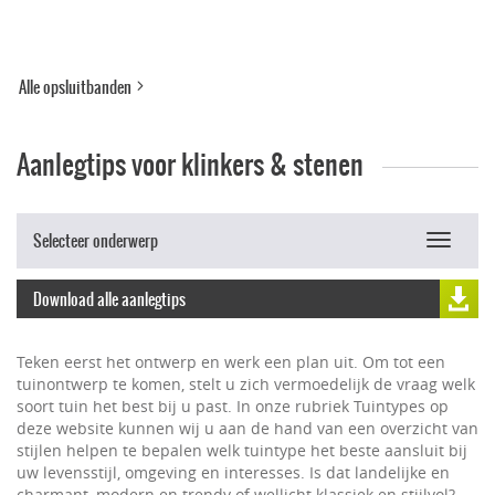
Alle opsluitbanden
Aanlegtips voor klinkers & stenen
Selecteer onderwerp
Toggle
navigat
Download alle aanlegtips
Teken eerst het ontwerp en werk een plan uit. Om tot een
tuinontwerp te komen, stelt u zich vermoedelijk de vraag welk
soort tuin het best bij u past. In onze rubriek Tuintypes op
deze website kunnen wij u aan de hand van een overzicht van
stijlen helpen te bepalen welk tuintype het beste aansluit bij
uw levensstijl, omgeving en interesses. Is dat landelijke en
charmant, modern en trendy of wellicht klassiek en stijlvol?