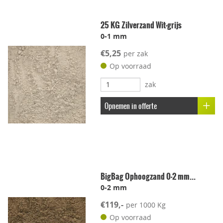
Geschikt voor dakterras
25 KG Zilverzand Wit-grijs
0-1 mm
Leggen met voeg
€5,25
per zak
Lichtgewicht
Op voorraad
zak
Onderhoudsvriendelijk
Opnemen in offerte
Stroef
Voetcomfort
BigBag Ophoogzand 0-2 mm...
Vorstbestendig
0-2 mm
€119,-
per 1000 Kg
Kleur-ondersteunend
Op voorraad