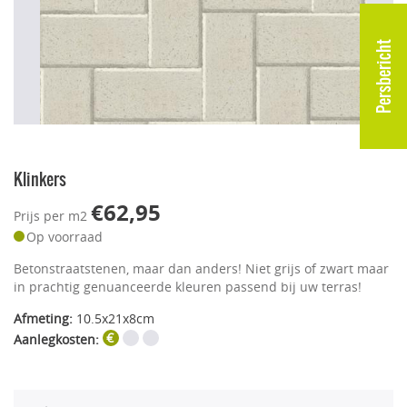
Persbericht
Klinkers
€62,95
Prijs per m2
Op voorraad
Betonstraatstenen, maar dan anders! Niet grijs of zwart maar
in prachtig genuanceerde kleuren passend bij uw terras!
Afmeting:
10.5x21x8cm
Aanlegkosten: