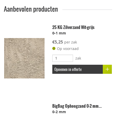
Aanbevolen producten
Geschikt voor dakterras
25 KG Zilverzand Wit-grijs
0-1 mm
Leggen met voeg
€5,25
per zak
Lichtgewicht
Op voorraad
zak
Onderhoudsvriendelijk
Opnemen in offerte
Stroef
Voetcomfort
BigBag Ophoogzand 0-2 mm...
Vorstbestendig
0-2 mm