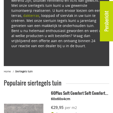
werend zijn, uitbloei remmend en licht van gewicht.
Met onze siertegels tuin kunt u uw gewenste
tuinontwerp realiseren. U kunt ervoor kiezen om een
Persbericht
terras,
dakterras
, looppad of siervlak in uw tuin te
creëren. Met onze siertuin tegels kunt u jarenlang
genieten van een makkelijk te onderhouden tuin.
Bent u nu helemaal enthousiast geworden en weet u
al welke producten u wilt bestellen? Vraag dan
vrijblijvend een offerte aan en ontvang binnen 24
uur reactie van een dealer bij u in de buurt.
Home
Siertegels tuin
Populaire siertegels tuin
60Plus Soft Comfort Soft Comfort...
60x60x4cm
€29,95
per m2