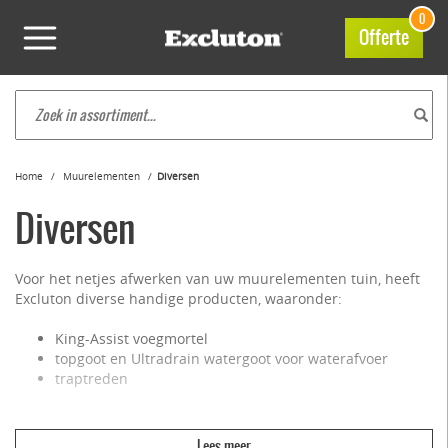
0
Offerte
Home
Muurelementen
Diversen
Diversen
Voor het netjes afwerken van uw muurelementen tuin, heeft
Excluton diverse handige producten, waaronder:
King-Assist voegmortel
topgoot en Ultradrain watergoot voor waterafvoer
traptreden
Met kwalitatief voegmortel werkt u uw terras, looppad of
andere bestrating netjes af. U vindt bij ons voegmortel in