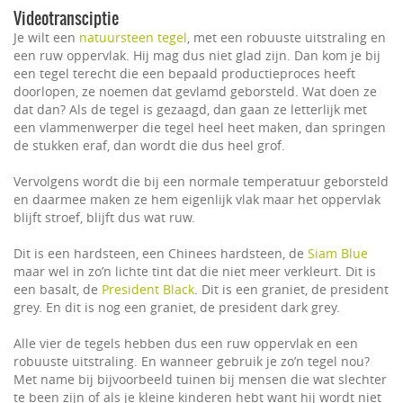
Videotransciptie
Je wilt een
natuursteen tegel
, met een robuuste uitstraling en
een ruw oppervlak. Hij mag dus niet glad zijn. Dan kom je bij
een tegel terecht die een bepaald productieproces heeft
doorlopen, ze noemen dat gevlamd geborsteld. Wat doen ze
dat dan? Als de tegel is gezaagd, dan gaan ze letterlijk met
een vlammenwerper die tegel heel heet maken, dan springen
de stukken eraf, dan wordt die dus heel grof.
Vervolgens wordt die bij een normale temperatuur geborsteld
en daarmee maken ze hem eigenlijk vlak maar het oppervlak
blijft stroef, blijft dus wat ruw.
Dit is een hardsteen, een Chinees hardsteen, de
Siam Blue
maar wel in zo’n lichte tint dat die niet meer verkleurt. Dit is
een basalt, de
President Black
. Dit is een graniet, de president
grey. En dit is nog een graniet, de president dark grey.
Alle vier de tegels hebben dus een ruw oppervlak en een
robuuste uitstraling. En wanneer gebruik je zo’n tegel nou?
Met name bij bijvoorbeeld tuinen bij mensen die wat slechter
te been zijn of als je kleine kinderen hebt want hij wordt niet