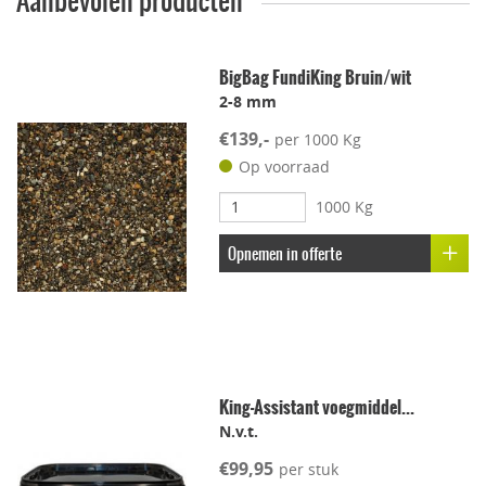
Aanbevolen producten
Geschikt voor dakterras
BigBag FundiKing Bruin/wit
2-8 mm
Leggen met voeg
€139,-
per 1000 Kg
Lichtgewicht
Op voorraad
1000 Kg
Onderhoudsvriendelijk
Opnemen in offerte
Stroef
Voetcomfort
King-Assistant voegmiddel...
Vorstbestendig
N.v.t.
€99,95
per stuk
Kleur-ondersteunend