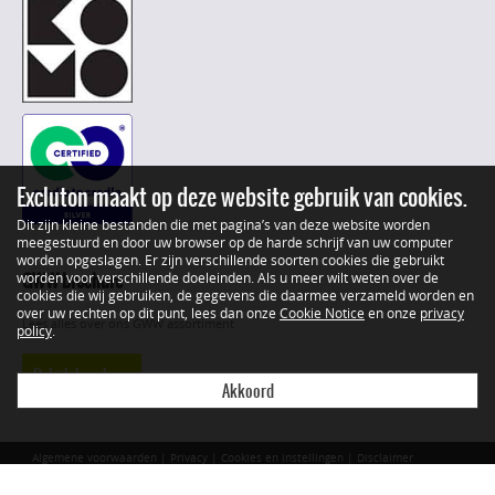
Excluton maakt op deze website gebruik van cookies.
Dit zijn kleine bestanden die met pagina’s van deze website worden
meegestuurd en door uw browser op de harde schrijf van uw computer
worden opgeslagen. Er zijn verschillende soorten cookies die gebruikt
GWW brochure
worden voor verschillende doeleinden. Als u meer wilt weten over de
cookies die wij gebruiken, de gegevens die daarmee verzameld worden en
over uw rechten op dit punt, lees dan onze
Cookie Notice
en onze
privacy
Lees alles over ons GWW assortiment
policy
.
Bekijk brochure
Akkoord
Algemene voorwaarden
|
Privacy
|
Cookies en instellingen
|
Disclaimer