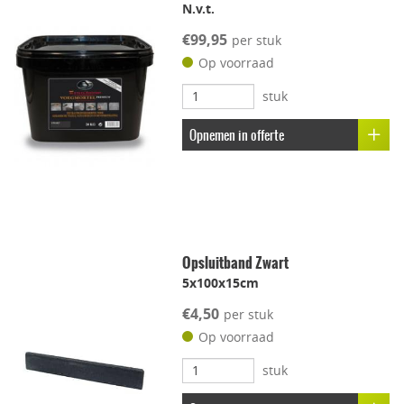
Vorstbestendig
N.v.t.
€99,95
per stuk
Kleur-ondersteunend
Op voorraad
stuk
Uitbloei remmend
Opnemen in offerte
Opsluitband Zwart
5x100x15cm
€4,50
per stuk
Op voorraad
stuk