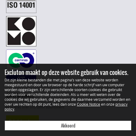
Excluton maakt op deze website gebruik van cookies.
Dit zijn kleine bestanden die met pagina’s van deze website worden
meegestuurd en door uw browser op de harde schrijf van uw computer
worden opgeslagen. Er zijn verschillende soorten cookies die gebruikt
GWW brochure
worden voor verschillende doeleinden. Als u meer wilt weten over de
cookies die wij gebruiken, de gegevens die daarmee verzameld worden en
over uw rechten op dit punt, lees dan onze
Cookie Notice
en onze
privacy
Lees alles over ons GWW assortiment
policy
.
Bekijk brochure
Akkoord