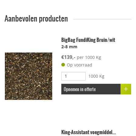
Vuilwerend
Aanbevolen producten
Geschikt voor dakterras
BigBag FundiKing Bruin/wit
2-8 mm
Leggen met voeg
€139,-
per 1000 Kg
Lichtgewicht
Op voorraad
1000 Kg
Onderhoudsvriendelijk
Opnemen in offerte
Stroef
Voetcomfort
King-Assistant voegmiddel...