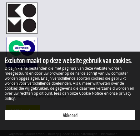
Excluton maakt op deze website gebruik van cookies.
Dit zijn kleine bestanden die met pagina’s van deze website worden
meegestuurd en door uw browser op de harde schrijf van uw computer
worden opgeslagen. Er zijn verschillende soorten cookies die gebruikt
GWW brochure
worden voor verschillende doeleinden. Als u meer wilt weten over de
cookies die wij gebruiken, de gegevens die daarmee verzameld worden en
over uw rechten op dit punt, lees dan onze
Cookie Notice
en onze
privacy
Lees alles over ons GWW assortiment
policy
.
Bekijk brochure
Akkoord
Algemene voorwaarden
|
Privacy
|
Cookies en instellingen
|
Disclaimer