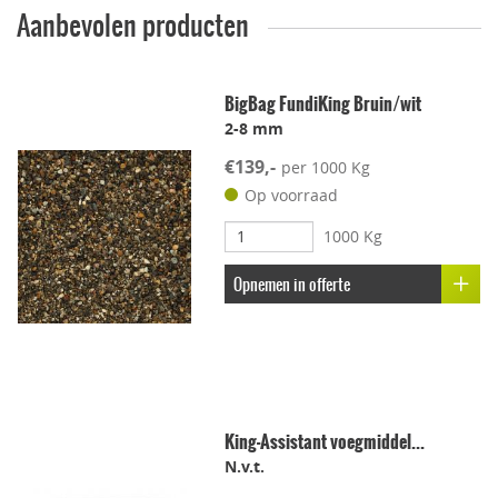
Aanbevolen producten
Geschikt voor dakterras
BigBag FundiKing Bruin/wit
2-8 mm
Leggen met voeg
€139,-
per 1000 Kg
Lichtgewicht
Op voorraad
1000 Kg
Onderhoudsvriendelijk
Opnemen in offerte
Stroef
Voetcomfort
King-Assistant voegmiddel...
Vorstbestendig
N.v.t.