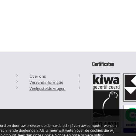
Certificaten
Over ons
Verzendinformatie
Veelgestelde vragen
uurd en door uw browser op de harde schrijf van uw computer worden
schillende doeleinden. Als u meer wilt weten over de cookies die wij
 dit punt, lees dan onze
Cookie Notice
en onze
privacy policy
.