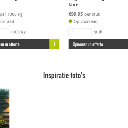
m
N.v.t.
€99,95
per 1000 Kg
per stuk
oorraad
Op voorraad
1000 Kg
stuk
n in offerte
Opnemen in offerte
Inspiratie foto's