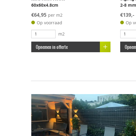
60x60x4.8cm
2-8 m
€64,95
€139,-
per m2
Op voorraad
Op v
m2
Opnemen in offerte
Opneme