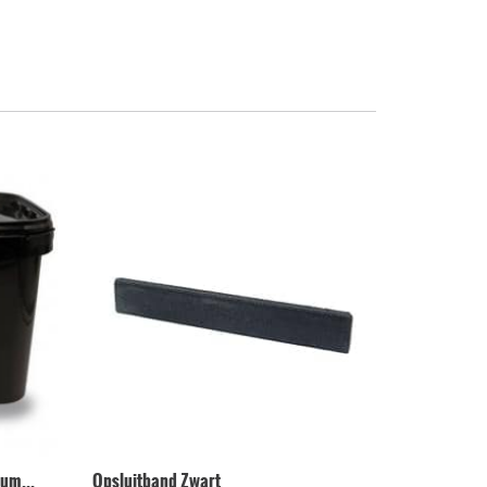
um...
Opsluitband Zwart