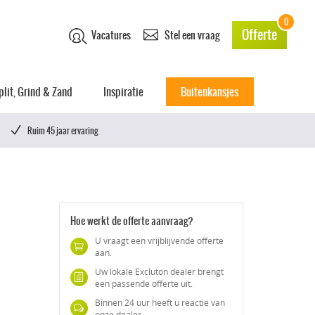
0
Offerte
Vacatures
Stel een vraag
plit, Grind & Zand
Inspiratie
Buitenkansjes
Ruim 45 jaar ervaring
Hoe werkt de offerte aanvraag?
U vraagt een vrijblijvende offerte
aan.
Uw lokale Excluton dealer brengt
een passende offerte uit.
Binnen 24 uur heeft u reactie van
onze dealer.