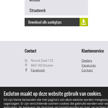
Straatwerk
Download alle aanlegtips
Contact
Klantenservice
Noord Zuid 173
Dealers
6651 KD Druten
Vacatures
Facebook
Contact
Excluton maakt op deze website gebruik van cookies.
Dit zijn kleine bestanden die met pagina’s van deze website worden meegest
opgeslagen. Er zijn verschillende soorten cookies die gebruikt worden voor ver
gebruiken, de gegevens die daarmee verzameld worden en over uw rechten op