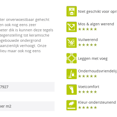
Niet geschikt voor opr
eter onverwoestbaar gehecht
Mos & algen werend
 en ook nog eens zeer
meter dik is kunnen deze tegels
tegenstelling tot keramische
Vuilwerend
l opgebouwde ondergrond
aanzienlijk verhoogt. Onze
milieu maar ook nog eens
Leggen met voeg
Onderhoudsvriendelij
Voetcomfort
7927
Kleur-ondersteunend
per m2