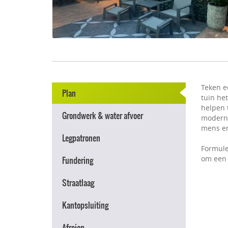
Teken e
Plan
tuin he
helpen t
Grondwerk & water afvoer
modern e
mens en
Legpatronen
Formule
om een 
Fundering
Straatlaag
Kantopsluiting
Afreien