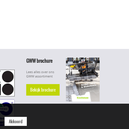
GWW brochure
Lees alles over ons
GWW assortiment
Bekijk brochure
Akkoord