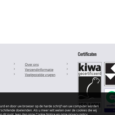
Certificaten
Over ons
Verzendinformatie
Veelgestelde vragen
uurd en door uw browser op de harde schrijf van uw computer worden
schillende doeleinden. Als u meer wilt weten over de cookies die wij
 dit punt, lees dan onze
Cookie Notice
en onze
privacy policy
.