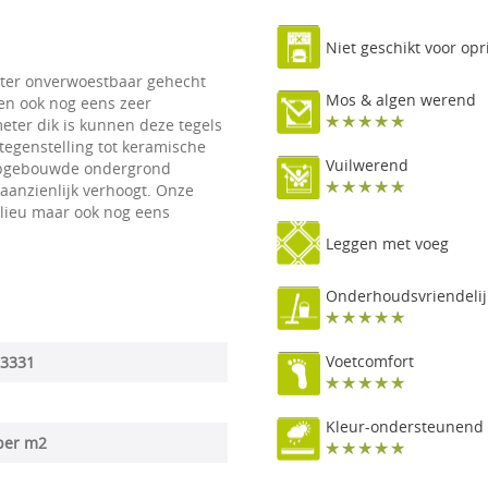
Niet geschikt voor opr
eter onverwoestbaar gehecht
Mos & algen werend
 en ook nog eens zeer
meter dik is kunnen deze tegels
tegenstelling tot keramische
Vuilwerend
l opgebouwde ondergrond
aanzienlijk verhoogt. Onze
milieu maar ook nog eens
Leggen met voeg
Onderhoudsvriendelij
Voetcomfort
3331
Kleur-ondersteunend
per m2