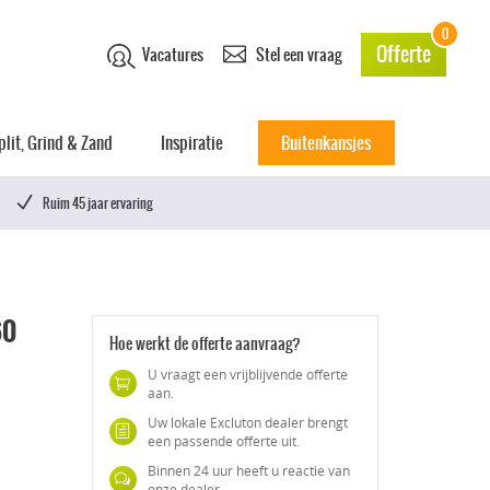
0
Offerte
Vacatures
Stel een vraag
plit, Grind & Zand
Inspiratie
Buitenkansjes
Ruim 45 jaar ervaring
60
Hoe werkt de offerte aanvraag?
U vraagt een vrijblijvende offerte
aan.
Uw lokale Excluton dealer brengt
een passende offerte uit.
Binnen 24 uur heeft u reactie van
onze dealer.