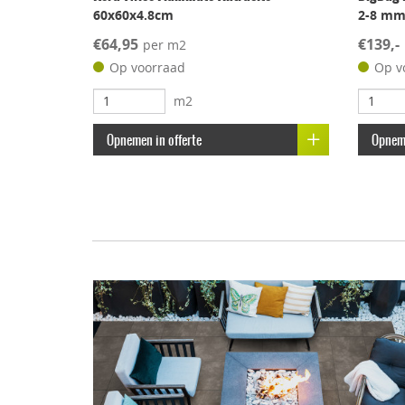
60x60x4.8cm
2-8 m
€64,95
€139,-
per m2
Op voorraad
Op v
m2
Opnemen in offerte
Opneme