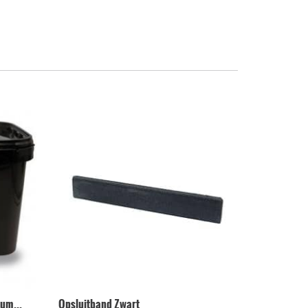
um...
Opsluitband Zwart