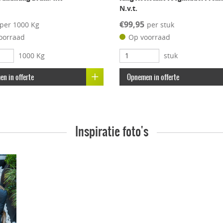
m
N.v.t.
€99,95
per 1000 Kg
per stuk
oorraad
Op voorraad
1000 Kg
stuk
n in offerte
Opnemen in offerte
Inspiratie foto's