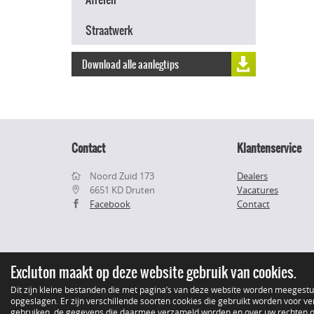
Straatwerk
Download alle aanlegtips
Contact
Klantenservice
Noord Zuid 173
Dealers
6651 KD Druten
Vacatures
Facebook
Contact
Excluton maakt op deze website gebruik van cookies.
Dit zijn kleine bestanden die met pagina’s van deze website worden meegest
opgeslagen. Er zijn verschillende soorten cookies die gebruikt worden voor ver
gebruiken, de gegevens die daarmee verzameld worden en over uw rechten op