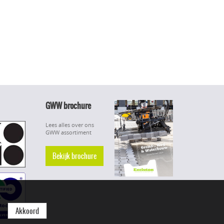
GWW brochure
Lees alles over ons
GWW assortiment
Bekijk brochure
Akkoord