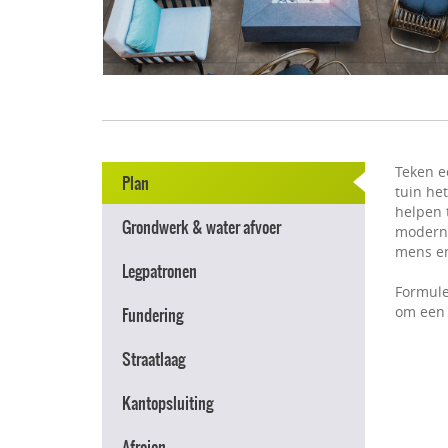
Teken e
Plan
tuin he
helpen t
Grondwerk & water afvoer
modern e
mens en
Legpatronen
Formule
om een 
Fundering
Straatlaag
Kantopsluiting
Afreien