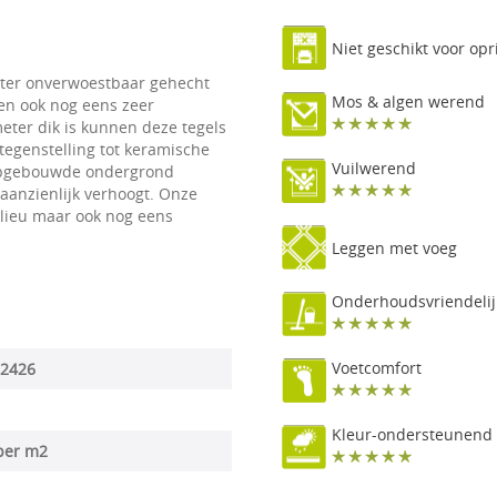
Niet geschikt voor opr
eter onverwoestbaar gehecht
Mos & algen werend
 en ook nog eens zeer
meter dik is kunnen deze tegels
tegenstelling tot keramische
Vuilwerend
l opgebouwde ondergrond
aanzienlijk verhoogt. Onze
milieu maar ook nog eens
Leggen met voeg
Onderhoudsvriendelij
Voetcomfort
2426
Kleur-ondersteunend
per m2