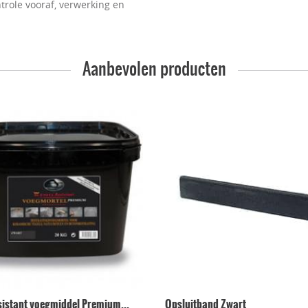
trole vooraf, verwerking en
Aanbevolen producten
sistant voegmiddel Premium...
Opsluitband Zwart