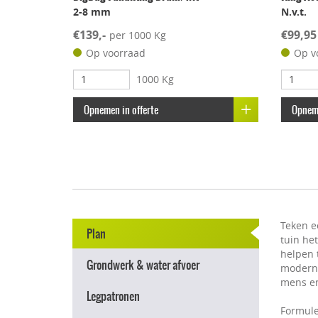
2-8 mm
N.v.t.
€139,-
€99,95
per 1000 Kg
Op voorraad
Op v
1000 Kg
Opnemen in offerte
Opneme
Teken e
Plan
tuin he
helpen t
Grondwerk & water afvoer
modern e
mens en
Legpatronen
Formule