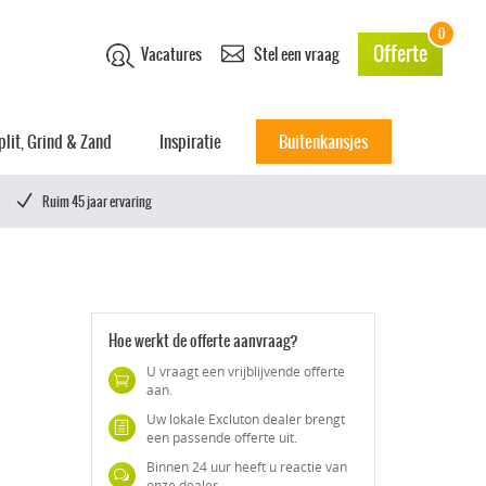
0
Offerte
Vacatures
Stel een vraag
plit, Grind & Zand
Inspiratie
Buitenkansjes
Ruim 45 jaar ervaring
Hoe werkt de offerte aanvraag?
U vraagt een vrijblijvende offerte
aan.
Uw lokale Excluton dealer brengt
een passende offerte uit.
Binnen 24 uur heeft u reactie van
onze dealer.