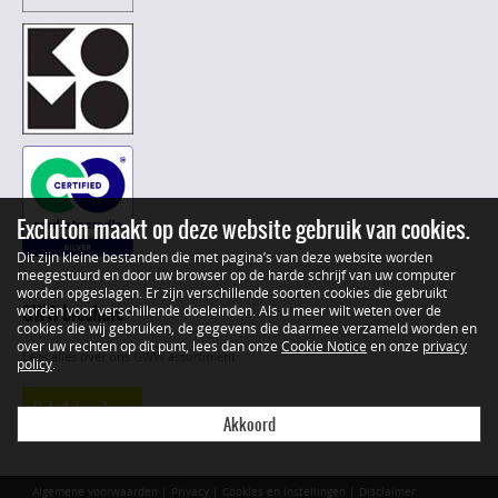
Excluton maakt op deze website gebruik van cookies.
Dit zijn kleine bestanden die met pagina’s van deze website worden
meegestuurd en door uw browser op de harde schrijf van uw computer
worden opgeslagen. Er zijn verschillende soorten cookies die gebruikt
GWW brochure
worden voor verschillende doeleinden. Als u meer wilt weten over de
cookies die wij gebruiken, de gegevens die daarmee verzameld worden en
over uw rechten op dit punt, lees dan onze
Cookie Notice
en onze
privacy
Lees alles over ons GWW assortiment
policy
.
Bekijk brochure
Akkoord
Algemene voorwaarden
|
Privacy
|
Cookies en instellingen
|
Disclaimer