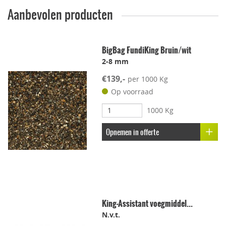
Aanbevolen producten
Geschikt voor dakterras
BigBag FundiKing Bruin/wit
2-8 mm
Leggen met voeg
€139,-
per 1000 Kg
Lichtgewicht
Op voorraad
1000 Kg
Onderhoudsvriendelijk
Opnemen in offerte
Stroef
Voetcomfort
King-Assistant voegmiddel...
Vorstbestendig
N.v.t.