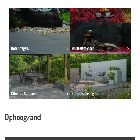
Beton tegels
Muurelementen
Klinkers & stenen
Keramische tegels
Ophoogzand