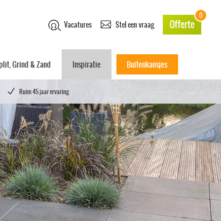
0
Offerte
Vacatures
Stel een vraag
plit, Grind & Zand
Inspiratie
Buitenkansjes
Ruim 45 jaar ervaring