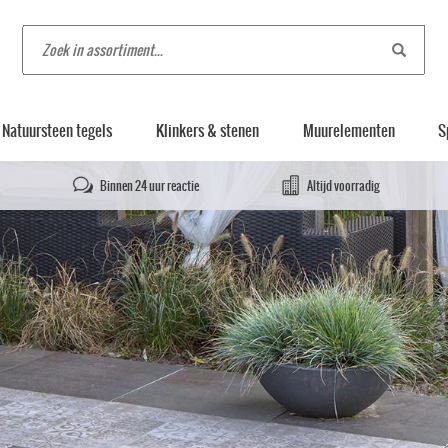
Natuursteen tegels
Klinkers & stenen
Muurelementen
S
Binnen 24 uur reactie
Altijd voorradig