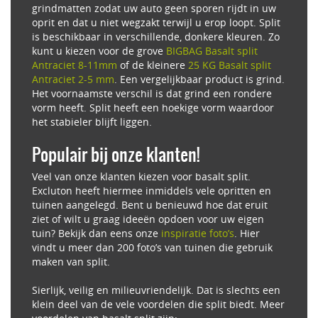
grindmatten zodat uw auto geen sporen rijdt in uw
oprit en dat u niet wegzakt terwijl u erop loopt. Split
is beschikbaar in verschillende, donkere kleuren. Zo
kunt u kiezen voor de grove
BIGBAG Basalt split
Antraciet 8-11mm
of de kleinere
25 KG Basalt split
Antraciet 2-5 mm
. Een vergelijkbaar product is grind.
Het voornaamste verschil is dat grind een rondere
vorm heeft. Split heeft een hoekige vorm waardoor
het stabieler blijft liggen.
Populair bij onze klanten!
Veel van onze klanten kiezen voor basalt split.
Excluton heeft hiermee inmiddels vele opritten en
tuinen aangelegd. Bent u benieuwd hoe dat eruit
ziet of wilt u graag ideeën opdoen voor uw eigen
tuin? Bekijk dan eens onze
inspiratie foto’s
. Hier
vindt u meer dan 200 foto’s van tuinen die gebruik
maken van split.
Sierlijk, veilig en milieuvriendelijk. Dat is slechts een
klein deel van de vele voordelen die split biedt. Meer