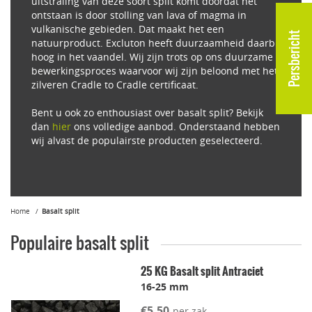
uitstraling van deze soort split komt doordat het
ontstaan is door stolling van lava of magma in
vulkanische gebieden. Dat maakt het een
Persbericht
natuurproduct. Excluton heeft duurzaamheid daarbij
hoog in het vaandel. Wij zijn trots op ons duurzame
bewerkingsproces waarvoor wij zijn beloond met het
zilveren Cradle to Cradle certificaat.
Bent u ook zo enthousiast over basalt split? Bekijk
dan
hier
ons volledige aanbod. Onderstaand hebben
wij alvast de populairste producten geselecteerd.
Home
Basalt split
Populaire basalt split
25 KG Basalt split Antraciet
16-25 mm
€5,50
per zak