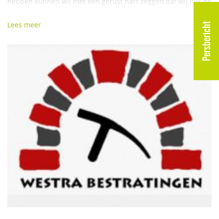
hebben kunnen wij met een gerust hart zeggen dat wij ook de
scherpste prijzen voeren waarmee u rondom uw huis of
kantoor de sfeer kunt creëren zoals u dat wenst. Wij leveren
Lees meer
Persbericht
zowel aan particulieren als aan bedrijven.
Voel u vrij en kom eens geheel vrijblijvend langs om u te laten
adviseren en samen met ons deskundige team de
mogelijkheden te bekijken voor uw tuin. Op ons terrein aan
de Bitgumerdijk 32 te Berlikum, kunt u de
bestratingsmaterialen en andere tuinbenodigdheden zoals
tuinmeubelen, tuingereedschap, brievenbussen e.d.
bezichtigen in de ruim opgezette showtuin en winkel.
Onze medewerkers staan klaar voor hulp en deskundig
advies.